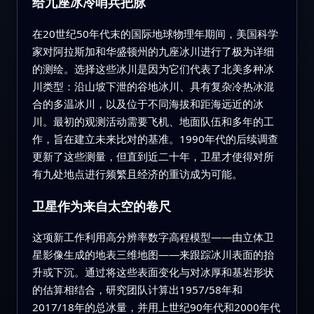
给九座冰冷哨兵把脉
在20世纪50年代末的国际地球物理年期间，美国科学
家对阿拉斯加和华盛顿州的九座冰川进行了极为详细
的测绘。选择这些冰川是因为它们代表了北美多种冰
川类型：沿山坡下泄的谷地冰川、具有复杂冷热冰混
合的多温冰川，以及位于不同海拔和距海远近的冰
川。最初的观测活动需要飞机、地面队伍和多年的工
作，旨在建立未来比对的基准。1990年代的后续调查
更新了这些测量，但直到近二十年，卫星才使得对所
有九处地点进行频繁且经济的重访成为可能。
卫星作为来自太空的卷尺
这项新工作利用高分辨率数字高程模型——由立体卫
星影像生成的地表三维地图——来跟踪冰川表面的抬
升或下沉。通过将这些表面变化与对冰厚和基岩形状
的估算相结合，研究团队计算出1957/58年和
2017/18年的总冰量，并用上世纪90年代和2000年代