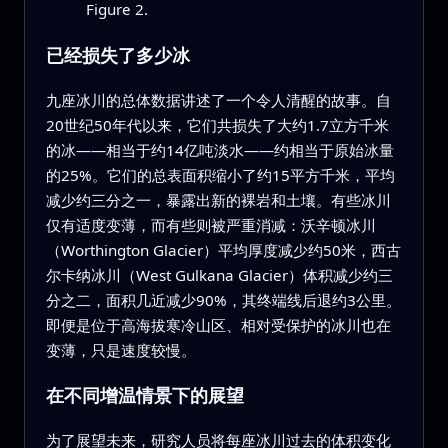
Figure 2.
已经损失了多少冰
九座冰川的总体数据讲述了一个令人清醒的故事。自
20世纪50年代以来，它们共损失了大约1.7立方千米
的冰——相当于约14亿吨淡水——约相当于原始冰量
的25%。它们的总表面积缩小了约15平方千米，平均
减少约三分之一，暴露出新的裸岩和土壤。有些冰川
仅有适度变薄，而有些则被严重消减：沃辛顿冰川
（Worthington Glacier）平均厚度减少约50米，西古
尔卡纳冰川（West Gulkana Glacier）体积减少约三
分之二，面积几近减少90%，其终端线后退约3公里。
即便是位于高海拔寒冷山区、相对受保护的冰川也在
变薄，只是速度较慢。
在不同增温情景下的展望
为了展望未来，研究人员将每座冰川过去的体积变化