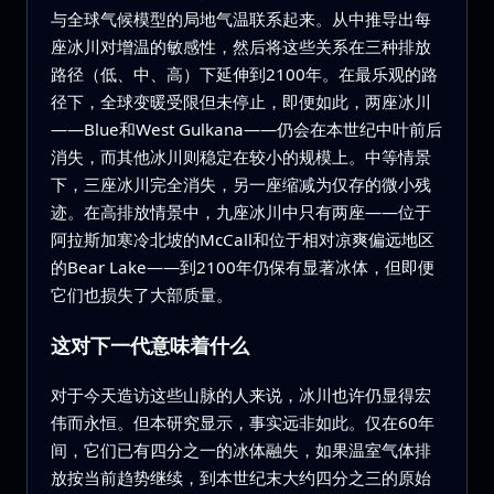
与全球气候模型的局地气温联系起来。从中推导出每
座冰川对增温的敏感性，然后将这些关系在三种排放
路径（低、中、高）下延伸到2100年。在最乐观的路
径下，全球变暖受限但未停止，即便如此，两座冰川
——Blue和West Gulkana——仍会在本世纪中叶前后
消失，而其他冰川则稳定在较小的规模上。中等情景
下，三座冰川完全消失，另一座缩减为仅存的微小残
迹。在高排放情景中，九座冰川中只有两座——位于
阿拉斯加寒冷北坡的McCall和位于相对凉爽偏远地区
的Bear Lake——到2100年仍保有显著冰体，但即便
它们也损失了大部质量。
这对下一代意味着什么
对于今天造访这些山脉的人来说，冰川也许仍显得宏
伟而永恒。但本研究显示，事实远非如此。仅在60年
间，它们已有四分之一的冰体融失，如果温室气体排
放按当前趋势继续，到本世纪末大约四分之三的原始