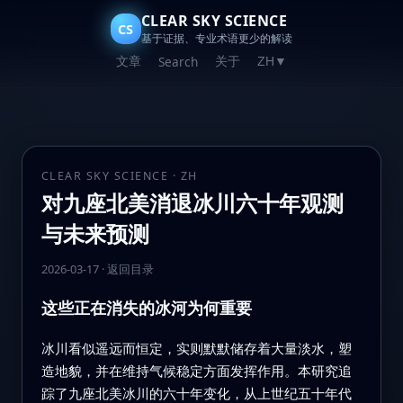
CLEAR SKY SCIENCE
CS
基于证据、专业术语更少的解读
文章
关于
Search
ZH
▼
CLEAR SKY SCIENCE · ZH
对九座北美消退冰川六十年观测
与未来预测
2026-03-17
·
返回目录
这些正在消失的冰河为何重要
冰川看似遥远而恒定，实则默默储存着大量淡水，塑
造地貌，并在维持气候稳定方面发挥作用。本研究追
踪了九座北美冰川的六十年变化，从上世纪五十年代