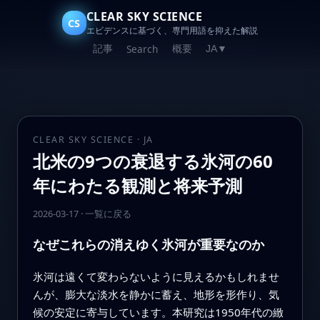
CLEAR SKY SCIENCE
CS
エビデンスに基づく、専門用語を抑えた解説
記事
概要
Search
JA
▼
CLEAR SKY SCIENCE · JA
北米の9つの衰退する氷河の60
年にわたる観測と将来予測
2026-03-17
·
一覧に戻る
なぜこれらの消えゆく氷河が重要なのか
氷河は遠くて変わらないように見えるかもしれませ
んが、膨大な淡水を静かに蓄え、地形を形作り、気
候の安定に寄与しています。本研究は1950年代の緻