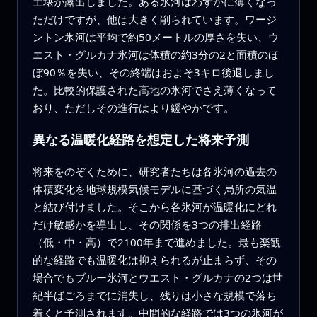
土壌が露出しました。ある氷河はわずかに薄くなっ
ただけですが、他は大きく削られています。ワージ
ントン氷河は平均で約50メートルの厚さを失い、ウ
エスト・グルカナ氷河は体積の約3分の2と面積のほ
ぼ90％を失い、その終端はおよそ3キロ後退しまし
た。比較的保護された高地の氷河でさえ薄くなって
おり、ただしその進行はより緩やかです。
異なる温暖化経路を想定した将来予測
将来をのぞくために、研究者たちは各氷河の過去の
体積変化を地球規模気候モデルに基づく局所の気温
と結び付けました。そこから各氷河が温暖化にどれ
だけ敏感かを導出し、その関係を3つの排出経路
（低・中・高）で2100年まで進めました。最も楽観
的な経路でも温暖化は抑えられるが止まらず、その
場合でもブルー氷河とウエスト・グルカナの2つは世
紀半ばごろまでに消失し、残りは小さな規模で落ち
着くと予測されます。中間的な経路では3つの氷河が