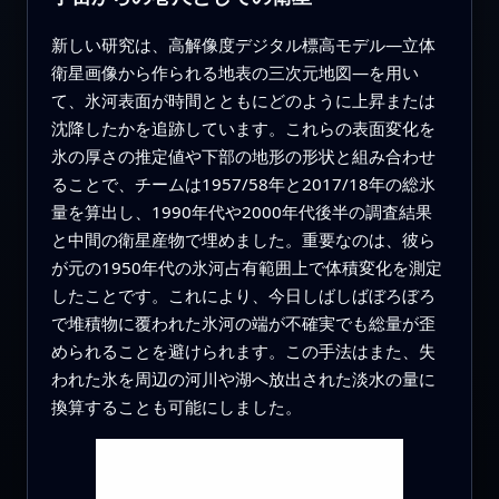
新しい研究は、高解像度デジタル標高モデル—立体
衛星画像から作られる地表の三次元地図—を用い
て、氷河表面が時間とともにどのように上昇または
沈降したかを追跡しています。これらの表面変化を
氷の厚さの推定値や下部の地形の形状と組み合わせ
ることで、チームは1957/58年と2017/18年の総氷
量を算出し、1990年代や2000年代後半の調査結果
と中間の衛星産物で埋めました。重要なのは、彼ら
が元の1950年代の氷河占有範囲上で体積変化を測定
したことです。これにより、今日しばしばぼろぼろ
で堆積物に覆われた氷河の端が不確実でも総量が歪
められることを避けられます。この手法はまた、失
われた氷を周辺の河川や湖へ放出された淡水の量に
換算することも可能にしました。