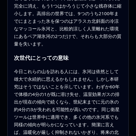
完全に消え、もう1つはかろうじて小さな残存体に縮
小します。高排出の世界では、9つのうち2100年ま
でにまとまった氷を保つのはアラスカ北斜面の冷涼
なマッコール氷河と、比較的涼しく人里離れた環境
にあるベア湖氷河の2つだけで、それらも大部分の質
量を失います。
次世代にとっての意味
今日これらの山を訪れる人には、氷河は依然として
雄大で永続的に思えるかもしれません。しかし本研
究はそうではないことを示しています。わずか60年
で体積の4分の1が既に溶け失せ、温室効果ガスの排
出が現在の傾向で続くなら、世紀末までに元の氷の
約4分の3が失われる可能性が高いのです。同じ衛星
ツールは世界中に適用でき、多くの他の氷河系でも
同様の傾向が明らかになっています。簡潔に言え
ば、温暖化が厳しく抑制されないかぎり、将来の北