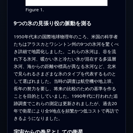
Figure 1.
9つの氷の見張り役の脈動を測る
1950年代末の国際地球物理年のころ、米国の科学者
たちはアラスカとワシントン州の9つの氷河を驚くべ
き詳細で地図化しました。これらの氷河は、谷を流
れ下る氷河、暖かい氷と冷たい氷が混在する多温層
氷河、海からの距離や標高が異なる氷河など、北米
で見られるさまざまな氷のタイプを代表するものと
して選ばれました。当時の調査は航空機や地上班、
長年の努力を要し、将来の比較のための基準を作る
ことを目的としていました。1990年代に行われた追
跡調査でこれらの測定は更新されましたが、過去20
年で衛星により全9地点を頻繁かつ低コストで再訪で
きるようになりました。
宇宙からの巻尺としての衛星