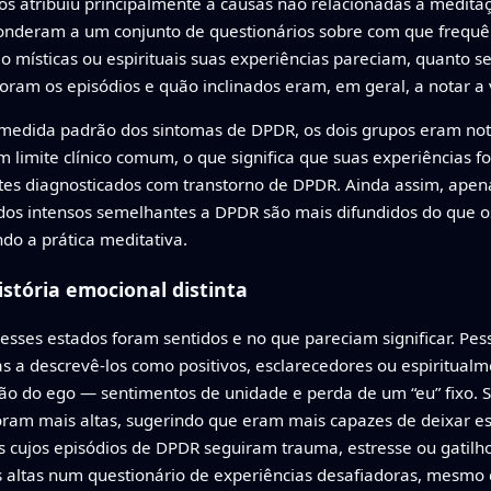
s atribuiu principalmente a causas não relacionadas à medita
sponderam a um conjunto de questionários sobre com que frequê
ísticas ou espirituais suas experiências pareciam, quanto seu 
am os episódios e quão inclinados eram, em geral, a notar a vi
medida padrão dos sintomas de DPDR, os dois grupos eram no
imite clínico comum, o que significa que suas experiências fo
es diagnosticados com transtorno de DPDR. Ainda assim, ape
ados intensos semelhantes a DPDR são mais difundidos do que os
ndo a prática meditativa.
stória emocional distinta
sses estados foram sentidos e no que pareciam significar. Pes
 a descrevê‑los como positivos, esclarecedores ou espiritual
ução do ego — sentimentos de unidade e perda de um “eu” fixo
ram mais altas, sugerindo que eram mais capazes de deixar e
es cujos episódios de DPDR seguiram trauma, estresse ou gatil
 altas num questionário de experiências desafiadoras, mesmo 