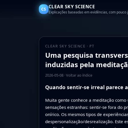
CLEAR SKY SCIENCE
CS
Explicações baseadas em evidências, com pouco 
CLEAR SKY SCIENCE · PT
Uma pesquisa transversa
induzidas pela meditaç
2026-05-08
·
Voltar ao índice
Quando sentir-se irreal parece 
Muita gente conhece a meditação como 
sensações estranhas: sentir-se fora do 
onírico. Os mesmos tipos de experiênc
despersonalização/desrealização. Este 