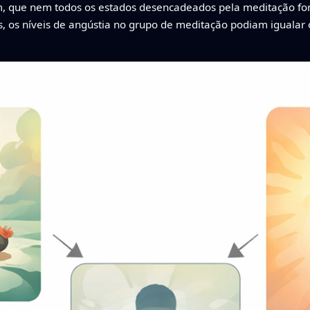
m, que nem todos os estados desencadeados pela meditação fo
 os níveis de angústia no grupo de meditação podiam igualar 