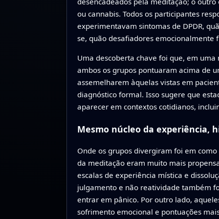
desencadeados pela meditação; o outro o
ou cannabis. Todos os participantes re
experimentavam sintomas de DPDR, quão m
se, quão desafiadores emocionalmente for
Uma descoberta chave foi que, em uma 
ambos os grupos pontuaram acima de um l
assemelharem àquelas vistas em pacient
diagnóstico formal. Isso sugere que est
aparecer em contextos cotidianos, inclui
Mesmo núcleo da experiência, hi
Onde os grupos divergiram foi em como e
da meditação eram muito mais propensas
escalas de experiência mística e dissol
julgamento e não reatividade também fo
entrar em pânico. Por outro lado, aquel
sofrimento emocional e pontuações mais