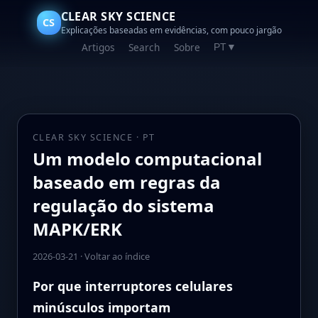
CLEAR SKY SCIENCE
CS
Explicações baseadas em evidências, com pouco jargão
Artigos
Search
Sobre
PT
▼
CLEAR SKY SCIENCE · PT
Um modelo computacional
baseado em regras da
regulação do sistema
MAPK/ERK
2026-03-21
·
Voltar ao índice
Por que interruptores celulares
minúsculos importam