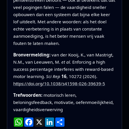
veel pogingen falen — de vaardigheid sneller
opbouwen dan een systeem dat bijna elke keer
lof uitdeelt. Met andere woorden: als het doel
echte verbetering is in plaats van constante
aanmoediging, is het beter mensen vrij vaak
fouten te laten maken.
Bronvermelding:
van der Kooij, K., van Mastrigt,
N.M., van Leeuwen, M.
et al.
Enforcing a high
success percentage interferes with reward-based
motor learning.
Sci Rep
16
, 10272 (2026).
https://doi.org/10.1038/s41598-026-39639-5
Trefwoorden:
motorisch leren,
beloningsfeedback, motivatie, oefenmoeilijkheid,
vaardigheidsverwerving
WhatsApp
Facebook
X
LinkedIn
Deel