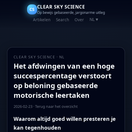
CLEAR SKY SCIENCE
CS
Op bewijs gebaseerde, jargonarme uitleg
Artikelen
Search
Over
NL
▼
CLEAR SKY SCIENCE · NL
Het afdwingen van een hoge
succespercentage verstoort
op beloning gebaseerde
motorische leertaken
2026-02-23
·
Terug naar het overzicht
Waarom altijd goed willen presteren je
kan tegenhouden