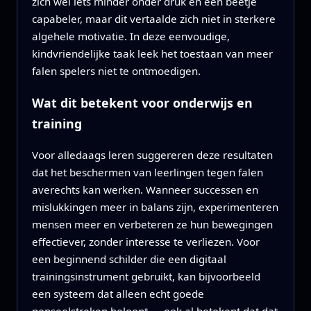
zich wel iets minder onder druk en een beetje
capabeler, maar dit vertaalde zich niet in sterkere
algehele motivatie. In deze eenvoudige,
kindvriendelijke taak leek het toestaan van meer
falen spelers niet te ontmoedigen.
Wat dit betekent voor onderwijs en
training
Voor alledaags leren suggereren deze resultaten
dat het beschermen van leerlingen tegen falen
averechts kan werken. Wanneer successen en
mislukkingen meer in balans zijn, experimenteren
mensen meer en verbeteren ze hun bewegingen
effectiever, zonder interesse te verliezen. Voor
een beginnend schilder die een digitaal
trainingsinstrument gebruikt, kan bijvoorbeeld
een systeem dat alleen echt goede
penseelstreken beloont — ook al betekent dat dat