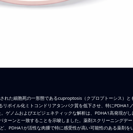
された細胞死の一形態であるcuproptosis（クプロプトーシス
リポイル化ミトコンドリアタンパク質を低下させ、特にPDHA1ノッ
ました。ゲノムおよびエピジェネティックな解析は、PDHA1高発現がし
飾パターンと一致することを示唆しました。薬剤スクリーニングデ
など、PDHA1が活性な肉腫で特に感受性が高い可能性のある薬剤