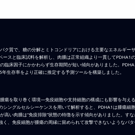
タンパク質で、糖の分解とミトコンドリアにおける主要なエネルギー
ベースと臨床試料を解析し、肉腫は正常組織より一貫してPDHA1
他の臨床因子にかかわらず生存期間が短い傾向がありました。PDH
、5年生存率をより正確に推定する予測ツールを構築しました。
は腫瘍を取り巻く環境―免疫細胞や支持細胞の構成にも影響を与える
のシングルセルシーケンスを用いて解析すると、PDHA1は腫瘍細
1が高い肉腫は“免疫排除”状態の特徴を示す傾向がありました。す
強く、免疫細胞が腫瘍の周縁に留められて攻撃できないようなパタ