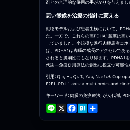
剤との合理的な併用の手がかりを与えまし
悪い徴候を治療の指針に変える
動物モデルおよび患者生検において、PDHA
た。一方で、これらの高PDHA1腫瘍は高い
していました。小規模な進行肉腫患者コホ
ば、PDHA1は肉腫の成長のアクセルであ
されると脆弱性にもなり得ます。PDHA
代謝—免疫併用療法の創出に役立つ可能性
引用:
Qin, H., Qi, T., Yao, N.
et al.
Cupropto
E2F1–PD-L1 axis: a multi-omics and clinic
キーワード:
肉腫の免疫療法, がん代謝, P
Line
X
Facebook
Hatena
共
有