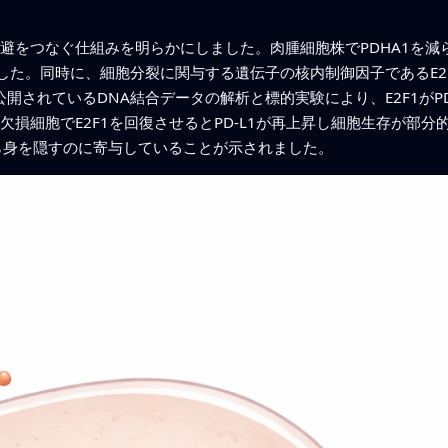
逃避をつなぐ仕組みを明らかにしました。肉腫細胞株でPDHA1を
た。同時に、細胞分裂に関与する遺伝子の核内制御因子であるE2F
公開されているDNA結合データの解析と標的実験により、E2F1がP
損細胞でE2F1を回復させるとPD-L1が再上昇し細胞生存が部分的に回
ら身を隠すのに寄与していることが示されました。