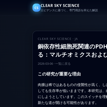
CLEAR SKY SCIENCE
CS
エビデンスに基づく、専門用語を抑えた解説
CLEAR SKY SCIENCE · JA
銅依存性細胞死関連のPDH
る：マルチオミクスおよ
2026-03-06
·
一覧に戻る
この研究が重要な理由
肉腫は稀ではあるものの侵襲性が高く、し
しても生存率が低いままです。本研究は、
にしようとしています。このスイッチを理
新たな道が開ける可能性があります。