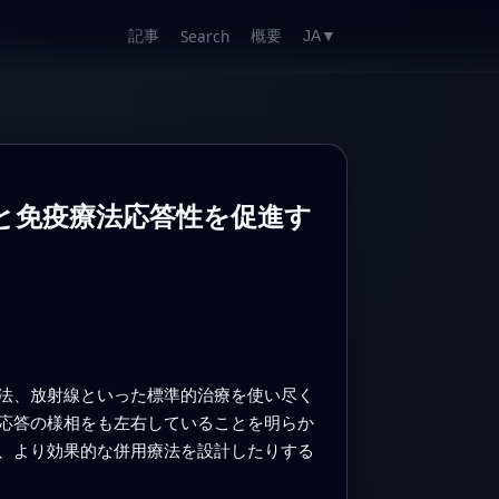
記事
概要
Search
JA
▼
進展と免疫療法応答性を促進す
法、放射線といった標準的治療を使い尽く
応答の様相をも左右していることを明らか
、より効果的な併用療法を設計したりする