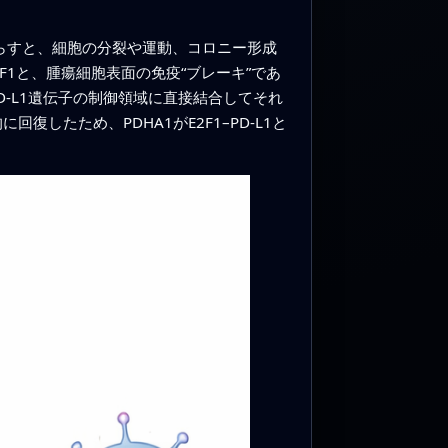
減らすと、細胞の分裂や運動、コロニー形成
1と、腫瘍細胞表面の免疫“ブレーキ”であ
D-L1遺伝子の制御領域に直接結合してそれ
復したため、PDHA1がE2F1–PD-L1と