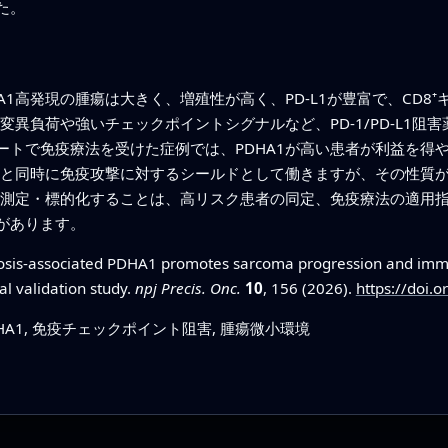
た。
1高発現の腫瘍は大きく、増殖性が高く、PD-L1が豊富で、CD8
変異負荷や強いチェックポイントシグナルなど、PD-1/PD-L1
ートで免疫療法を受けた症例では、PDHA1が高い患者が利益を得
ると同時に免疫攻撃に対するシールドとして働きますが、その性質が
1を測定・標的化することは、高リスク患者の同定、免疫療法の適用
があります。
sis-associated PDHA1 promotes sarcoma progression and immu
al validation study.
npj Precis. Onc.
10
, 156 (2026).
https://doi.
DHA1, 免疫チェックポイント阻害, 腫瘍微小環境