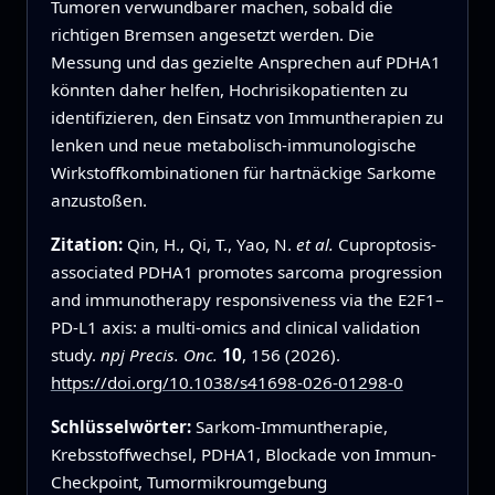
Tumoren verwundbarer machen, sobald die
richtigen Bremsen angesetzt werden. Die
Messung und das gezielte Ansprechen auf PDHA1
könnten daher helfen, Hochrisikopatienten zu
identifizieren, den Einsatz von Immuntherapien zu
lenken und neue metabolisch‑immunologische
Wirkstoffkombinationen für hartnäckige Sarkome
anzustoßen.
Zitation:
Qin, H., Qi, T., Yao, N.
et al.
Cuproptosis-
associated PDHA1 promotes sarcoma progression
and immunotherapy responsiveness via the E2F1–
PD-L1 axis: a multi-omics and clinical validation
study.
npj Precis. Onc.
10
, 156 (2026).
https://doi.org/10.1038/s41698-026-01298-0
Schlüsselwörter:
Sarkom‑Immuntherapie,
Krebsstoffwechsel, PDHA1, Blockade von Immun-
Checkpoint, Tumormikroumgebung