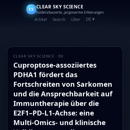
CLEAR SKY SCIENCE
CS
Evidenzbasierte, jargonarme Erklärungen
Artikel
Search
Über
DE
▼
CLEAR SKY SCIENCE · DE
Cuproptose‑assoziiertes
PDHA1 fördert das
Fortschreiten von Sarkomen
und die Ansprechbarkeit auf
Immuntherapie über die
E2F1–PD‑L1‑Achse: eine
Multi‑Omics‑ und klinische