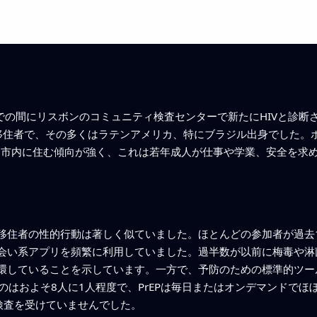
までの間にリスボンのコミュニティ検査センターで新たにHIVと診断
移住者で、その多くはラテンアメリカ、特にブラジル出身でした。
ボン市内に住む傾向が強く、これは若年成人が仕事や学業、安全を求
移住者の性的行動は著しく似ていました。ほとんどの参加者が過去
会い系アプリを頻繁に利用していました。過半数が以前に梅毒や淋
環していることを示しています。一方で、予防のための標準的ツー
のはおよそ8人に1人程度で、PrEPは毎日またはオンデマンドでほ
検査を受けていませんでした。