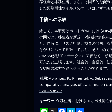
移住者と非移住者、さらには国際的な配列
した薬剤耐性ウイルスのケースはいずれも
予防への示唆
総じて、本研究はポルトガルにおけるHI
の間では、移住者が新規HIV診断の多数
た。同時に、リスク行動、検査の傾向、薬
ながりに沿って拡散しており、そのつなが
のMSMが移民ステータスに関係なく、頻繁
可欠だと主張します。社会的・言語的・法
な循環の双方を遅らせることができます。
引用:
Abrantes, R., Pimentel, V., Sebastião
comparative analysis of transmission cl
026-45367-7
キーワード:
移住者におけるHIV, 男性同性愛
Line
X
Facebook
Hatena
共