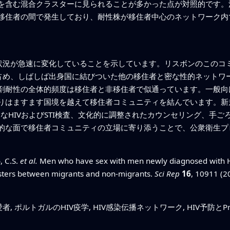
を含む混合クラスターに見られることが多かった点が対照的です。
移住者の間で発生しており、耐性株が移住者中心のネットワーク内
V状況が急速に変化していることを示しています。リスボンのこのコ
を占め、しばしば出身国に結びついた他の移住者と密な性的ネットワ
剤耐性の全体的頻度は移住者と非移住者で似通っています。一般向
りはますます国境を越えて移住者コミュニティを結んでいます。新
なHIVおよびSTI検査、文化的に調整されたカウンセリング、手ごろ
的な面で移住者コミュニティの立場に寄り添うことで、公衆衛生プロ
, C.S.
et al.
Men who have sex with men newly diagnosed with HI
usters between migrants and non-migrants.
Sci Rep
16
, 10911 (2
者, ポルトガルのHIV疫学, HIV感染伝播ネットワーク, HIV予防とPr