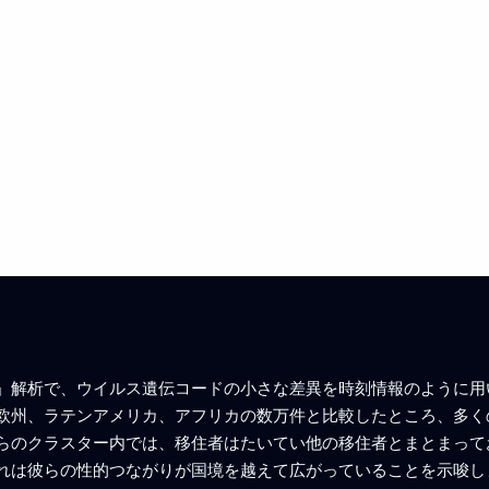
」解析で、ウイルス遺伝コードの小さな差異を時刻情報のように用
欧州、ラテンアメリカ、アフリカの数万件と比較したところ、多く
らのクラスター内では、移住者はたいてい他の移住者とまとまって
れは彼らの性的つながりが国境を越えて広がっていることを示唆し