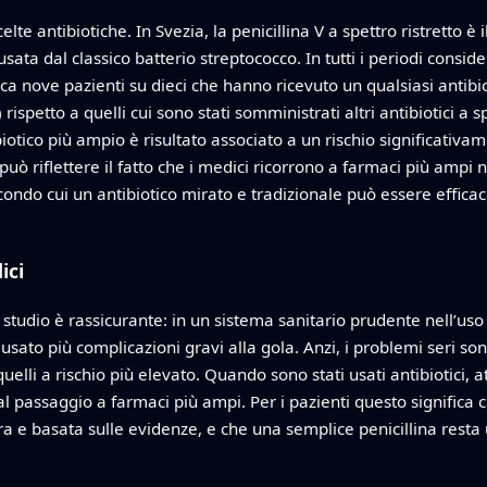
lte antibiotiche. In Svezia, la penicillina V a spettro ristretto 
ata dal classico batterio streptococco. In tutti i periodi conside
nove pazienti su dieci che hanno ricevuto un qualsiasi antibiotic
spetto a quelli cui sono stati somministrati altri antibiotici a 
biotico più ampio è risultato associato a un rischio significativ
ò riflettere il fatto che i medici ricorrono a farmaci più ampi nei
condo cui un antibiotico mirato e tradizionale può essere effic
ici
studio è rassicurante: in un sistema sanitario prudente nell’uso de
o più complicazioni gravi alla gola. Anzi, i problemi seri sono
lli a rischio più elevato. Quando sono stati usati antibiotici, at
l passaggio a farmaci più ampi. Per i pazienti questo significa c
cura e basata sulle evidenze, e che una semplice penicillina rest