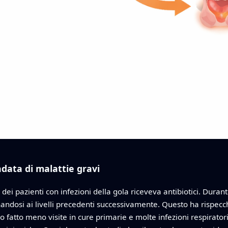
data di malattie gravi
ei pazienti con infezioni della gola riceveva antibiotici. Dura
cinandosi ai livelli precedenti successivamente. Questo ha rispe
no fatto meno visite in cure primarie e molte infezioni respira