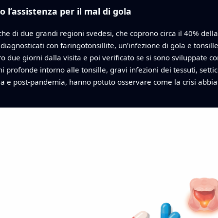
l’assistenza per il mal di gola
iniche di due grandi regioni svedesi, che coprono circa il 40% de
 diagnosticati con faringotonsillite, un’infezione di gola e tonsi
tro due giorni dalla visita e poi verificato se si sono sviluppate c
i profonde intorno alle tonsille, gravi infezioni dei tessuti, s
a e post-pandemia, hanno potuto osservare come la crisi abbia i