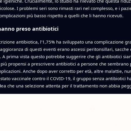
 igieniche. Crucialmente, lo studio ha rilevato che questa riduzi
colose. I problemi seri sono rimasti rari nel complesso, e i pazi
omplicazioni più basso rispetto a quelli che li hanno ricevuti.
hanno preso antibiotici
crizione antibiotica, l’1,75% ha sviluppato una complicazione gra
aggioranza di questi eventi erano ascessi peritonsillari, sacche 
 A prima vista questo potrebbe suggerire che gli antibiotici sia
più propensi a prescrivere antibiotici a persone che sembrano p
mplicazioni. Anche dopo aver corretto per età, altre malattie, num
 e stato vaccinale contro il COVID-19, il gruppo senza antibioti
idea che una selezione attenta per il trattamento non abbia peggi