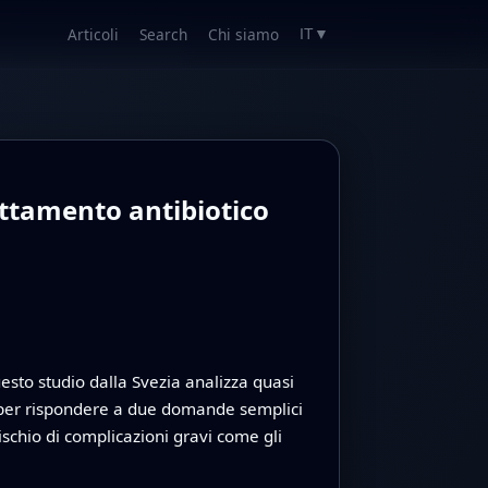
Articoli
Search
Chi siamo
IT
▼
attamento antibiotico
uesto studio dalla Svezia analizza quasi
9 per rispondere a due domande semplici
ischio di complicazioni gravi come gli