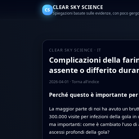
CLEAR SKY SCIENCE
CS
Spiegazioni basate sulle evidenze, con poco gerg
CLEAR SKY SCIENCE · IT
Complicazioni della fari
assente o differito dur
2026-04-01
·
Torna all'indice
Perché questo è importante per i
La maggior parte di noi ha avuto un brutto
300.000 visite per infezioni della gola
ma importanti: come è cambiato l’uso di an
ascessi profondi della gola?