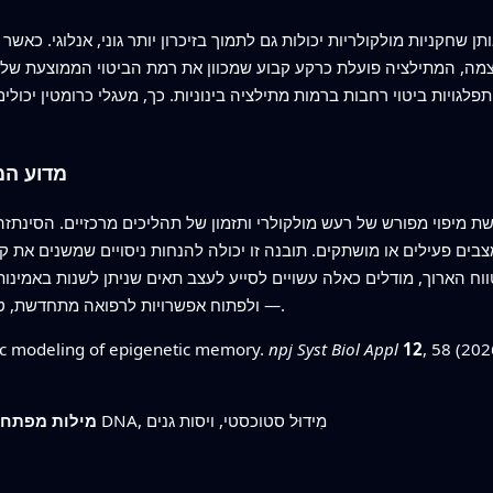
ן שחקניות מולקולריות יכולות גם לתמוך בזיכרון יותר גוני, אנלוגי. כאשר המשוב מתג
, המתילציה פועלת כרקע קבוע שמכוון את רמת הביטוי הממוצעת של גן
פלגויות ביטוי רחבות ברמות מתילציה בינוניות. כך, מעגלי כרומטין יכולים
מדוע המ
ת מיפוי מפורש של רעש מולקולרי ותזמון של תהליכים מרכזיים. הסינתז
ים פעילים או מושתקים. תובנה זו יכולה להנחות ניסויים שמשנים את קצ
טווח הארוך, מודלים כאלה עשויים לסייע לעצב תאים שניתן לשנות באמינות,
— ולפתוח אפשרויות לרפואה מתחדשת, טיפולים בסרטן ותגובות חיסוניות ניתנות לתכנות.
stic modeling of epigenetic memory.
npj Syst Biol Appl
12
, 58 (202
זיכרון אפיגנטי, שינויים בכרומטין, מתילציה של DNA, מִידוּל סטוכסטי, ויסות גנים
מילות מפתח: