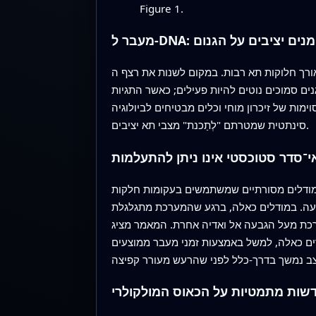
Figure 1.
ר ל‑DNA: סימנים יציבים על הגנום
. במקום לשנות את רצף ה‑DNA, תאים מקשטים את ה‑DNA ואת
ם סמוכים נוטים להיות פעילים; כאשר התגיות
מות של זיכרון מוחי וכלים מבטיחים לביולוגיה
סינתטית שמטרתם "לְתַכנת" מצבי תא יציבים.
י־סדר סטוכסטי אינו ניתן להתעלמות
. מודלים מסורתיים שמשתמשים בעקומות חלקות
 גבעה. במודלים כאלה, ברגע שהמערכת מתגלגלת
ערכת מעל הגבעה אל ואדיה אחרת. המאמר מציג
ם כאלה, למשל באמצעות זמני מעבר ממוצעים
שות מתמטיות על הכאוס המולקולרי