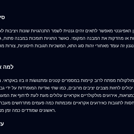
מעב
 האפיגנטי מאפשר לתאים זהים גנטית לשמר התנהגויות שונות ויציבות לאורך חלוקות תא רבות
ת או מהדקות את המבנה המקומי. כאשר התגיות תומכות במבנה פתוח, גני
ון זה עומד מאחורי זהות סוג התא, המשכיות תגובות חיסוניות, צורות מסוי
למה א
מולקולות מפתח לרוב קיימות במספרים קטנים ומתנגשׂות זו בזו באקראי
יכולים לחזות מצבים יציבים מרובים, כמו שתי ואדיות המופרדות על ידי
מציאות, אירועים מולקולריים אקראיים עלולים מעת לעת לדחוף את המ
חסות לתגובות כאירועים אקראיים ומכמתות כמה פעמים מתרחשים מעברי
ראשונים שמודדים כמה זמן מצב נמשך בדרך‑כלל לפני שהרעש מעורר קפיצה.
עד