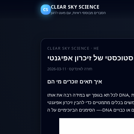
CLEAR SKY SCIENCE
CS
הסברים מבוססי ראיות, עם מעט ז'רגון
CLEAR SKY SCIENCE · HE
ל סטוכסטי של זיכרון אפיגנטי
חזרה לאינדקס
·
2026-03-11
איך תאים זוכרים מי הם
לכל תא בגופך יש במידה רבה את אותו DNA, אך תא מוח מתנהג באופן שונה לחלוטין מתא עור או תאי מערכת החיסון. ה"תחושת זהות" הקבועה הזו חייבת להיות
ם בכלים מתמטיים כדי להבין זיכרון אפיגנטי