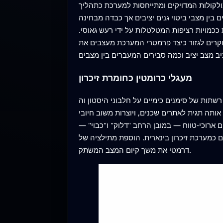
ולקולות המדויקים ומתייחסות למערכת כתהליך
בין מצבי ביטוי גנים יציבים אך כבדה מבחינה
כמויות רציפות המטלטלות על ידי רעש גאוסי.
חוקרים לגזור כיצד פרמטרי המערכת מעצבים את
מעגלי כרומטין כחומרת זיכרון
ים כימיים על חלבוני היסטון וה‑DNA שמחזקים זה את
ותה תגית לאתרים שכנים, ויוצרות משוב חיובי
רוכי‑טווח — במובן הרחב "דלוק" ו"כבוי" —
ן בינארית. הוספת מתילציה של DNA, תג יציב מאד שמיועתק במהלך שכפול ה‑DNA, משאירה עוד נטייה לדיכוי ארוך‑טווח ועלולה להאריך באופן
דרמטי את משך קיום המצב המשׂתק.