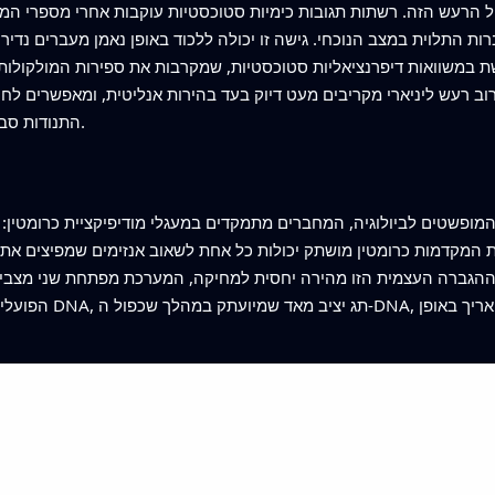
 הרעש הזה. רשתות תגובות כימיות סטוכסטיות עוקבות אחרי מספרי המ
התלוית במצב הנוכחי. גישה זו יכולה ללכוד באופן נאמן מעברים נדירים 
במשוואות דיפרנציאליות סטוכסטיות, שמקרבות את ספירות המולקולות כ
קירוב רעש ליניארי מקריבים מעט דיוק בעד בהירות אנליטית, ומאפשרים ל
התנודות סביב מצב יציב וכמה סבירים המעברים בין מצבים.
שטים לביולוגיה, המחברים מתמקדים במעגלי מודיפיקציית כרומטין: רשתות של סימנ
ות המקדמות כרומטין מושתק יכולות כל אחת לשאוב אנזימים שמפיצים את א
הגברה העצמית הזו מהירה יחסית למחיקה, המערכת מפתחת שני מצבים א
הפועלים כמערכת זיכרו