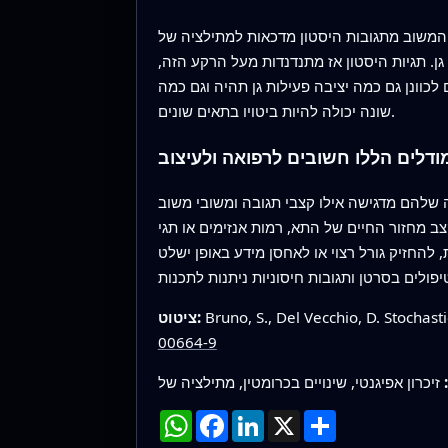
ובות היסטון מדכאות למתילציה של DNA מוחלש והמתילציה
. תגיות היסטון אז מתנדנדות מעל הרקע הזה,
 לכוונן גם כמה יציבה פעילות גן תהיה וגם כמה
שונה יכולה להיות ביטויו בתאים שונים.
ודלים הללו חשובים לרפואה ולעיצוב
ה שלהם מדגישה אילו קצבי תגובה ומשובי משוב
ב מחזור החיים של התא, רמות אנזימים או תגי
 להחזיק גורל רצוי או לאחסן מידע באופן ישלט
Bruno, S., Del Vecchio, D. Stocha
ציטוט:
00664-9
שתף
X
LinkedIn
Facebook
WhatsApp