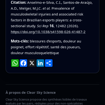
Citation:
Anselmo-e-Silva, C.I., Santos-de-Araújo,
A.D., Melger, M.J.C.
et al.
Prevalence of
musculoskeletal injuries and associated risk
factors in Brazilian esports players: a cross-
sectional study.
Sci Rep
16
, 12482 (2026).
https://doi.org/10.1038/s41598-026-41487-2
Mots-clés:
blessures d’esports, douleur au
poignet, effort répétitif, santé des joueurs,
douleur musculosquelettique
WhatsApp
Facebook
X
LinkedIn
Partager
À propos de Clear Sky Science
Clear Sky Science propose des synthèses lisibles de travaux
évalués par les pairs, rédigées pour des non-spécialistes