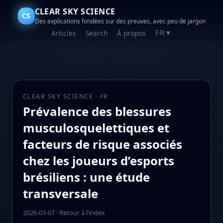
CLEAR SKY SCIENCE
CS
Des explications fondées sur des preuves, avec peu de jargon
Articles
Search
À propos
FR
▼
CLEAR SKY SCIENCE · FR
Prévalence des blessures
musculosquelettiques et
facteurs de risque associés
chez les joueurs d’esports
brésiliens : une étude
transversale
2026-03-07
·
Retour à l’index