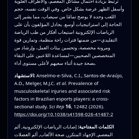
ترتبط بزيادة احتمال مشاكل المعصم، والأطراف العلوية
وأسفل الظهر عرضة بشكل خاص. وفي الوقت نفسه، حجم
اللعب وحده لا يوضح تمامًا من سيصاب، مما يشير إلى
الحاجة إلى استراتيجيات أوسع. يجادل المؤلفون بأن على
الرياضات الإلكترونية استيعاب أفكار من طب الرياضة
التقليدي—من ضمنها فترات راحة منظمة، وتمارين قوة
ومرونة مخصصة، وتحسين بيئات العمل، وإرشاد من
المتخصصين الصحيين—لمساعدة اللاعبين على البقاء
بصحة جيدة أثناء سعيهم لأعلى مستوى أداء.
Anselmo-e-Silva, C.I., Santos-de-Araújo,
الاستشهاد:
A.D., Melger, M.J.C.
et al.
Prevalence of
musculoskeletal injuries and associated risk
factors in Brazilian esports players: a cross-
sectional study.
Sci Rep
16
, 12482 (2026).
https://doi.org/10.1038/s41598-026-41487-2
الكلمات المفتاحية:
إصابات الرياضات الإلكترونية, ألم
المعصم, الإجهاد المتكرر, صحة الألعاب, ألم العضلات