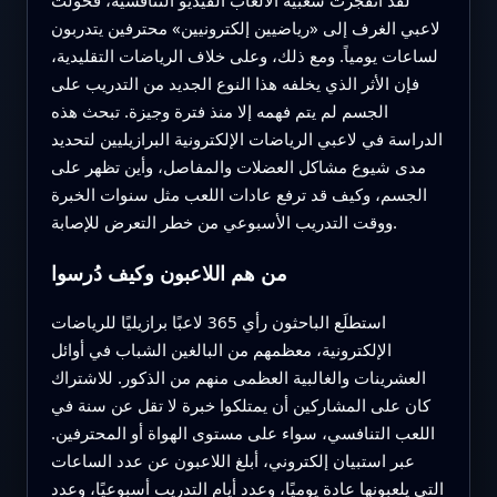
لاعبي الغرف إلى «رياضيين إلكترونيين» محترفين يتدربون
لساعات يومياً. ومع ذلك، وعلى خلاف الرياضات التقليدية،
فإن الأثر الذي يخلفه هذا النوع الجديد من التدريب على
الجسم لم يتم فهمه إلا منذ فترة وجيزة. تبحث هذه
الدراسة في لاعبي الرياضات الإلكترونية البرازيليين لتحديد
مدى شيوع مشاكل العضلات والمفاصل، وأين تظهر على
الجسم، وكيف قد ترفع عادات اللعب مثل سنوات الخبرة
ووقت التدريب الأسبوعي من خطر التعرض للإصابة.
من هم اللاعبون وكيف دُرسوا
استطلَع الباحثون رأي 365 لاعبًا برازيليًا للرياضات
الإلكترونية، معظمهم من البالغين الشباب في أوائل
العشرينات والغالبية العظمى منهم من الذكور. للاشتراك
كان على المشاركين أن يمتلكوا خبرة لا تقل عن سنة في
اللعب التنافسي، سواء على مستوى الهواة أو المحترفين.
عبر استبيان إلكتروني، أبلغ اللاعبون عن عدد الساعات
التي يلعبونها عادة يوميًا، وعدد أيام التدريب أسبوعيًا، وعدد