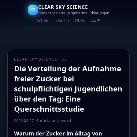
CLEAR SKY SCIENCE
CS
Evidenzbasierte, jargonarme Erklärungen
Artikel
Search
Über
DE
▼
CLEAR SKY SCIENCE · DE
Die Verteilung der Aufnahme
freier Zucker bei
schulpflichtigen Jugendlichen
über den Tag: Eine
Querschnittsstudie
2026-02-27
·
Zurück zur Übersicht
Warum der Zucker im Alltag von