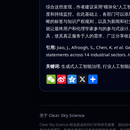
综合这些发现，作者建议采用“模块化”人
度和持续监控。在此基础上，各部门可以添
晰的标签与知识产权规则，以及为新闻和社
就让最终用户和伦理学家参与的参与式设计
具，使其真正服务于人的需求、广泛分享收
引用:
Jiao, J., Afroogh, S., Chen, K.
et al.
Gen
statements across 14 industrial sectors.
H
关键词:
生成式人工智能治理, 行业人工智能政
WeChat
Sina
Qzone
X
分
Weibo
享
关于 Clear Sky Science
Clear Sky Science 精选易读的同行评审研究摘要，面向
专业读者撰写。每篇文章都以已发表的研究为依据，并注明