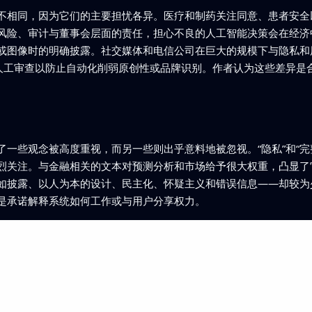
不相同，因为它们的主要担忧各异。医疗和制药关注同意、患者安全
风险、审计与董事会层面的责任，担心不良的人工智能决策会在经济
或图像时的明确披露。社交媒体和电信公司在巨大的规模下与隐私和
持人工审查以防止自动化削弱原创性或品牌识别。作者认为这些差异是
一些观念被高度重视，而另一些则出乎意料地被忽视。“隐私”和“完
烈关注。与金融相关的文本对预测分析和市场给予很大权重，凸显了
如披露、以人为本的设计、民主化、怀疑主义和错误信息——却较为
是承诺解释系统如何工作或与用户分享权力。