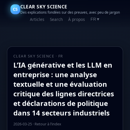
CLEAR SKY SCIENCE
CS
Des explications fondées sur des preuves, avec peu de jargon
Articles
Search
À propos
FR
▼
CLEAR SKY SCIENCE · FR
L’IA générative et les LLM en
entreprise : une analyse
textuelle et une évaluation
critique des lignes directrices
et déclarations de politique
dans 14 secteurs industriels
2026-03-25
·
Retour à l’index