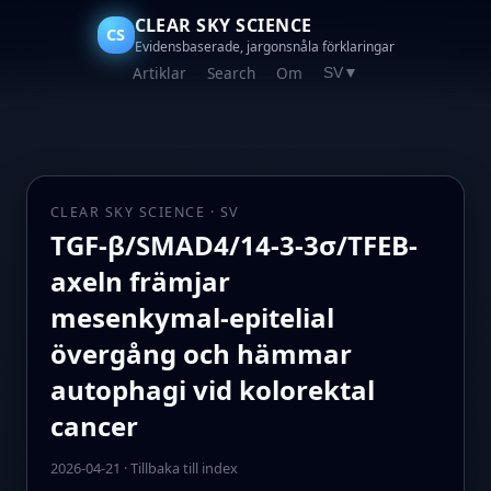
CLEAR SKY SCIENCE
CS
Evidensbaserade, jargonsnåla förklaringar
Artiklar
Search
Om
SV
▼
CLEAR SKY SCIENCE · SV
TGF-β/SMAD4/14-3-3σ/TFEB-
axeln främjar
mesenkymal‑epitelial
övergång och hämmar
autophagi vid kolorektal
cancer
2026-04-21
·
Tillbaka till index