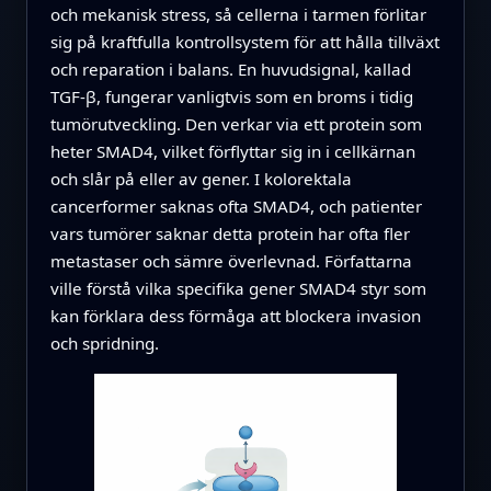
och mekanisk stress, så cellerna i tarmen förlitar
sig på kraftfulla kontrollsystem för att hålla tillväxt
och reparation i balans. En huvudsignal, kallad
TGF‑β, fungerar vanligtvis som en broms i tidig
tumörutveckling. Den verkar via ett protein som
heter SMAD4, vilket förflyttar sig in i cellkärnan
och slår på eller av gener. I kolorektala
cancerformer saknas ofta SMAD4, och patienter
vars tumörer saknar detta protein har ofta fler
metastaser och sämre överlevnad. Författarna
ville förstå vilka specifika gener SMAD4 styr som
kan förklara dess förmåga att blockera invasion
och spridning.