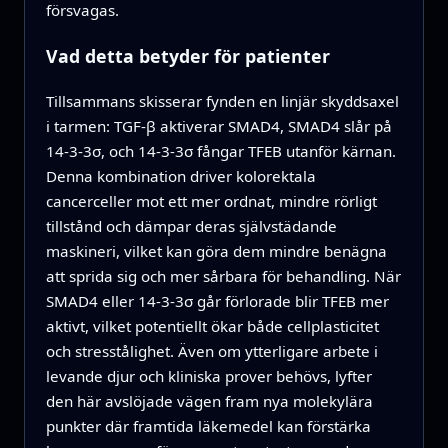
försvagas.
Vad detta betyder för patienter
Tillsammans skisserar fynden en linjär skyddsaxel
i tarmen: TGF‑β aktiverar SMAD4, SMAD4 slår på
14‑3‑3σ, och 14‑3‑3σ fångar TFEB utanför kärnan.
Denna kombination driver kolorektala
cancerceller mot ett mer ordnat, mindre rörligt
tillstånd och dämpar deras självstädande
maskineri, vilket kan göra dem mindre benägna
att sprida sig och mer sårbara för behandling. När
SMAD4 eller 14‑3‑3σ går förlorade blir TFEB mer
aktivt, vilket potentiellt ökar både cellplasticitet
och stresstålighet. Även om ytterligare arbete i
levande djur och kliniska prover behövs, lyfter
den här avslöjade vägen fram nya molekylära
punkter där framtida läkemedel kan förstärka