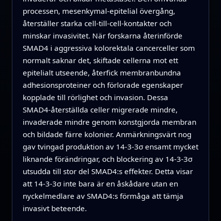
processen, mesenkymal‑epitelial övergång,
återställer starka cell‑till‑cell‑kontakter och
minskar invasivitet. När forskarna återinförde
SMAD4 i aggressiva kolorektala cancerceller som
normalt saknar det, skiftade cellerna mot ett
epitelialt utseende, återfick membranbundna
adhesionsproteiner och förlorade egenskaper
kopplade till rörlighet och invasion. Dessa
SMAD4‑återställda celler migrerade mindre,
invaderade mindre genom konstgjorda membran
och bildade färre kolonier. Anmärkningsvärt nog
gav tvingad produktion av 14‑3‑3σ ensamt mycket
liknande förändringar, och blockering av 14‑3‑3σ
utsudda till stor del SMAD4:s effekter. Detta visar
att 14‑3‑3σ inte bara är en åskådare utan en
nyckelmedlare av SMAD4:s förmåga att tämja
invasivt beteende.