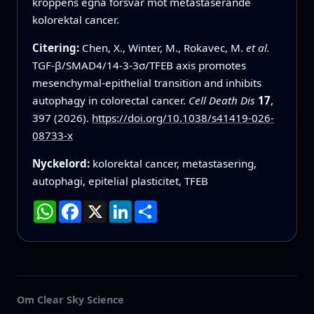
kroppens egna försvar mot metastaserande
kolorektal cancer.
Citering:
Chen, X., Winter, M., Rokavec, M.
et al.
TGF-β/SMAD4/14-3-3σ/TFEB axis promotes
mesenchymal-epithelial transition and inhibits
autophagy in colorectal cancer.
Cell Death Dis
17
,
397 (2026).
https://doi.org/10.1038/s41419-026-
08733-x
Nyckelord:
kolorektal cancer, metastasering,
autophagi, epitelial plasticitet, TFEB
WhatsApp
Facebook
X
LinkedIn
Dela
Om Clear Sky Science