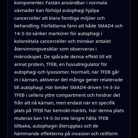
komponenter. Fastän användbar i normala
vävnader kan förhöjd autophagi hjälpa
cancerceller att klara fientliga miljöer och
behandling. Författarna fann att både SMAD4 och
14‑3‑3σ sänker markörer för autophagi i
kolorektala cancerceller och minskar antalet
återvinningsvesiklar som observeras i
mikroskopet. De spårade denna effekt till ett
annat protein, TFEB, en huvudregulator för
autophagi och lysosomer. Normalt, när TFEB går
in i kärnan, aktiverar det många gener relaterade
till autophagi. Här binder SMAD4‑driven 14‑3‑3σ
TFEB i cellens yttre compartment och hindrar det
från att nå kärnan, men endast när en specifik
plats på TFEB har kemiskt märkts. När denna plats
muteras kan 14‑3‑3σ inte längre hålla TFEB
tillbaka, autophagin återupptas och de
hämmande effekterna på invasion och cellform