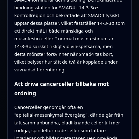
bindningsställen för SMAD4 i 14‑3‑3σ:s
kontrollregion och bekräftade att SMAD4 fysiskt
upptar dessa platser, vilket fastställer 14‑3‑3σ som
ett direkt måL i både mänskliga och
musintestin‑celler. I normal musintestinum är
14‑3‑3σ särskilt rikligt vid vili‑spetsarna, men
detta mönster försvinner när Smad4 tas bort,
vilket belyser hur tätt de två är kopplade under
vävnadsdifferentiering.
Att driva cancerceller tillbaka mot
ordning
Cancerceller genomgår ofta en
"epitelial‑mesenkymal övergång", där de går från
tätt sammanbundna, bladliknande celler till mer
rörliga, spindelformade celler som lättare
invaderar och bildar metastaser. Den omvända