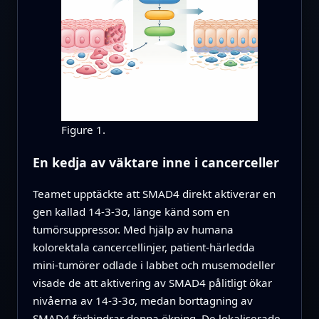
Figure 1.
En kedja av väktare inne i cancerceller
Teamet upptäckte att SMAD4 direkt aktiverar en
gen kallad 14‑3‑3σ, länge känd som en
tumörsuppressor. Med hjälp av humana
kolorektala cancercellinjer, patient‑härledda
mini‑tumörer odlade i labbet och musemodeller
visade de att aktivering av SMAD4 pålitligt ökar
nivåerna av 14‑3‑3σ, medan borttagning av
SMAD4 förhindrar denna ökning. De lokaliserade