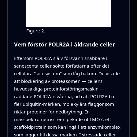
Figure 2.
Vem förstör POLR2A i åldrande celler
Eftersom POLR2A själv försvann snabbare i
senescenta celler sökte författarna efter det
cellulära ”sop‑system” som låg bakom. De visade
att blockering av proteasomen — cellens
huvudsakliga proteinförstöringsmaskin —
räddade POLR2A‑nivåerna, och att POLR2A bar
fler ubiquitin‑märken, molekylära flaggor som
riktar proteiner för nedbrytning. En
masspektrometriscreen pekade ut LMO7, ett
scaffoldprotein som kan ingå i ett enzymkomplex
som lägger till dessa märken. I stressade celler