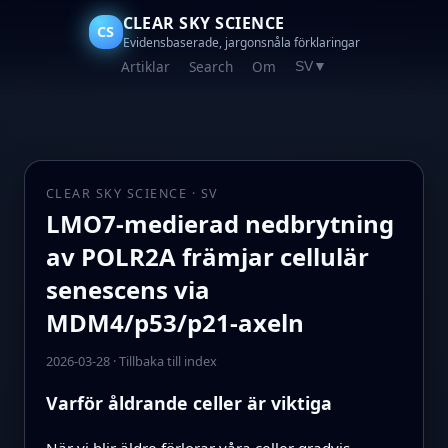
CLEAR SKY SCIENCE
CS
Evidensbaserade, jargonsnåla förklaringar
Artiklar
Search
Om
SV
▼
CLEAR SKY SCIENCE · SV
LMO7-medierad nedbrytning
av POLR2A främjar cellulär
senescens via
MDM4/p53/p21-axeln
2026-03-28
·
Tillbaka till index
Varför åldrande celler är viktiga
När vi blir äldre förlorar våra celler gradvis