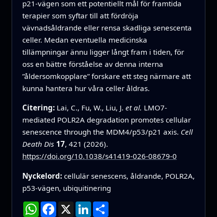
p21‑vägen som ett potentiellt mål för framtida
terapier som syftar till att fördröja
vävnadsåldrande eller rensa skadliga senescenta
celler. Medan eventuella medicinska
tillämpningar ännu ligger långt fram i tiden, för
oss en bättre förståelse av denna interna
”åldersomkopplare” forskare ett steg närmare att
kunna hantera hur våra celler åldras.
Citering:
Lai, C., Fu, W., Liu, J.
et al.
LMO7-
mediated POLR2A degradation promotes cellular
senescence through the MDM4/p53/p21 axis.
Cell
Death Dis
17
, 421 (2026).
https://doi.org/10.1038/s41419-026-08679-0
Nyckelord:
cellulär senescens, åldrande, POLR2A,
p53-vägen, ubiquitinering
WhatsApp
Facebook
X
LinkedIn
Dela