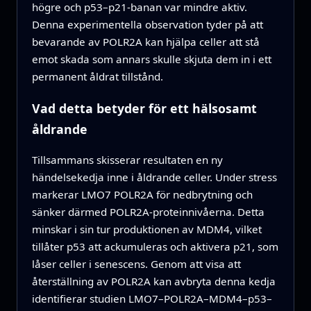
högre och p53–p21‑banan var mindre aktiv.
Denna experimentella observation tyder på att
bevarande av POLR2A kan hjälpa celler att stå
emot skada som annars skulle skjuta dem in i ett
permanent åldrat tillstånd.
Vad detta betyder för ett hälsosamt
åldrande
Tillsammans skisserar resultaten en ny
händelsekedja inne i åldrande celler. Under stress
markerar LMO7 POLR2A för nedbrytning och
sänker därmed POLR2A‑proteinnivåerna. Detta
minskar i sin tur produktionen av MDM4, vilket
tillåter p53 att ackumuleras och aktivera p21, som
låser celler i senescens. Genom att visa att
återställning av POLR2A kan avbryta denna kedja
identifierar studien LMO7–POLR2A–MDM4–p53–