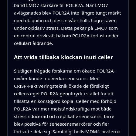
band LMO7 starkare till POLR2A. När LMO7
avlägsnades blev POLR2A inte längre tungt märkt
med ubiquitin och dess nivåer hölls högre, även
under oxidativ stress. Detta pekar på LMO7 som
en central drivkraft bakom POLR2A‑förlust under
cellulärt åldrande.
Att vrida tillbaka klockan inuti celler
Slutligen frågade forskarna om ökade POLR2A-
nivåer kunde motverka senescens. Med
CRISPR‑aktiveringsteknik ökade de försiktigt
cellens eget POLR2A‑genuttryck i stället för att
tillsätta en konstgjord kopia. Celler med förhöjd
POLR2A var mer motståndskraftiga mot både
stressinducerad och replikativ senescens: färre
blev positiva för senescensmarkörer och fler
fortsatte dela sig. Samtidigt hölls MDM4‑nivåerna