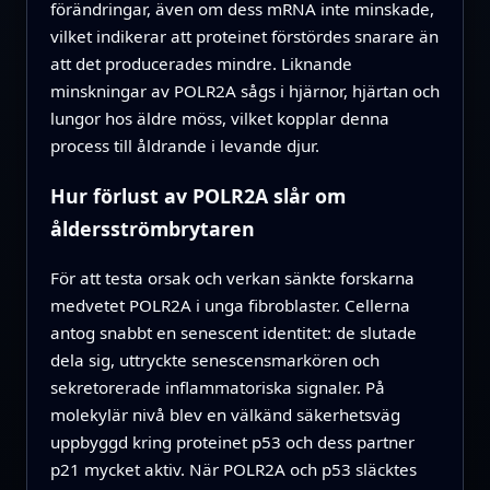
förändringar, även om dess mRNA inte minskade,
vilket indikerar att proteinet förstördes snarare än
att det producerades mindre. Liknande
minskningar av POLR2A sågs i hjärnor, hjärtan och
lungor hos äldre möss, vilket kopplar denna
process till åldrande i levande djur.
Hur förlust av POLR2A slår om
åldersströmbrytaren
För att testa orsak och verkan sänkte forskarna
medvetet POLR2A i unga fibroblaster. Cellerna
antog snabbt en senescent identitet: de slutade
dela sig, uttryckte senescensmarkören och
sekretorerade inflammatoriska signaler. På
molekylär nivå blev en välkänd säkerhetsväg
uppbyggd kring proteinet p53 och dess partner
p21 mycket aktiv. När POLR2A och p53 släcktes