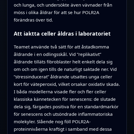
och lunga, och undersökte även vävnader från
möss i olika åldrar för att se hur POLR2A
förändras över tid.
Att iaktta celler åldras i laboratoriet
Teamet använde två sätt för att åstadkomma
åldrande i en odlingsskål. Vid ”replikativt”
åldrande tilläts fibroblaster helt enkelt dela sig
om och om igen tills de naturligt saktade ner. Vid
”stressinducerat” åldrande utsattes unga celler
kort för väteperoxid, vilket orsakar oxidativ skada.
I båda modellerna visade fler och fler celler
klassiska kännetecken för senescens: de slutade
dela sig, färgades positiva för en standardmarkör
för senescens och utsöndrade inflammatoriska
molekyler. Slående nog föll POLR2A-
proteinnivåerna kraftigt i samband med dessa