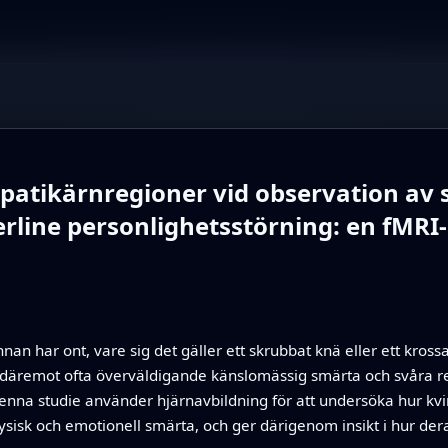
patikärnregioner vid observation av s
rline personlighetsstörning: en fMRI-
an har ont, vare sig det gäller ett skrubbat knä eller ett kross
däremot ofta överväldigande känslomässig smärta och svåra rela
enna studie använder hjärnavbildning för att undersöka hur kv
fysisk och emotionell smärta, och ger därigenom insikt i hur de