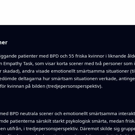
ner
iggande patienter med BPD och 55 friska kvinnor i liknande åld
 Empathy Task, som visar korta scener med två personer som int
ir skadad), andra visade emotionellt smärtsamma situationer (t
 bedömde deltagarna hur smärtsam situationen verkade, antinge
r för kvinnan på bilden (tredjepersonsperspektiv).
med BPD neutrala scener och emotionellt smärtsamma interakt
mde patienterna särskilt starkt psykologisk smärta, medan fri
 utifrån, i tredjepersonsperspektiv. Däremot skilde sig grupp