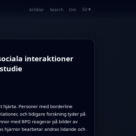
Artiklar
Search
Om
SV
▼
ociala interaktioner
studie
at hjärta. Personer med borderline
tioner, och tidigare forskning tyder på
innor med BPD reagerar på bilder av
ras hjärnor bearbetar andras lidande och