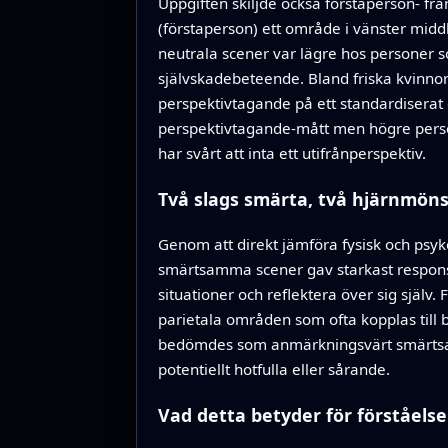
Uppgiften skiljde också förstaperson- frå
(förstaperson) ett område i vänster midd
neutrala scener var lägre hos personer s
självskadebeteende. Bland friska kvinnor
perspektivtagande på ett standardisera
perspektivtagande-mått men högre person
har svårt att inta ett utifrånperspektiv.
Två slags smärta, två hjärnmöns
Genom att direkt jämföra fysisk och psyk
smärtsamma scener gav starkast respons i
situationer och reflektera över sig själ
parietala områden som ofta kopplas till 
bedömdes som anmärkningsvärt smärtsamm
potentiellt hotfulla eller sårande.
Vad detta betyder för förståels