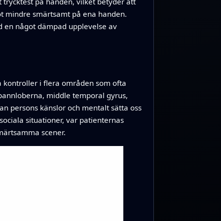
trycktest på handen, vilket betyder att
ågot mindre smärtsamt på ena handen.
ed en något dämpad upplevelse av
a kontroller i flera områden som ofta
v pannloberna, middle temporal gyrus,
n persons känslor och mentalt sätta oss
sociala situationer, var patienternas
 smärtsamma scener.