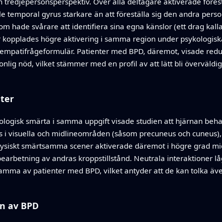
n tredjepersonsperspektiv. Över alla deltagare aktiverade förest
le temporal gyrus starkare än att föreställa sig den andra perso
om hade svårare att identifiera sina egna känslor (ett drag ka
 kopplades högre aktivering i samma region under psykologiska
t empatifrågeformulär. Patienter med BPD, däremot, visade re
lig nöd, vilket stämmer med en profil av att lätt bli överväld
ter
ologisk smärta i samma uppgift visade studien att hjärnan beha
 visuella och midlineområden (såsom precuneus och cuneus), vil
v. Fysiskt smärtsamma scener aktiverade däremot i högre grad mi
bearbetning av andras kroppstillstånd. Neutrala interaktioner 
a av patienter med BPD, vilket antyder att de kan tolka även
en av BPD