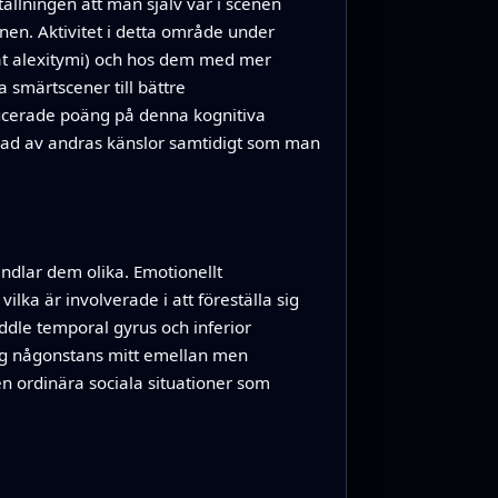
ällningen att man själv var i scenen
nen. Aktivitet i detta område under
llat alexitymi) och hos dem med mer
 smärtscener till bättre
ducerade poäng på denna kognitiva
igad av andras känslor samtidigt som man
ndlar dem olika. Emotionellt
ka är involverade i att föreställa sig
ddle temporal gyrus och inferior
låg någonstans mitt emellan men
 ordinära sociala situationer som