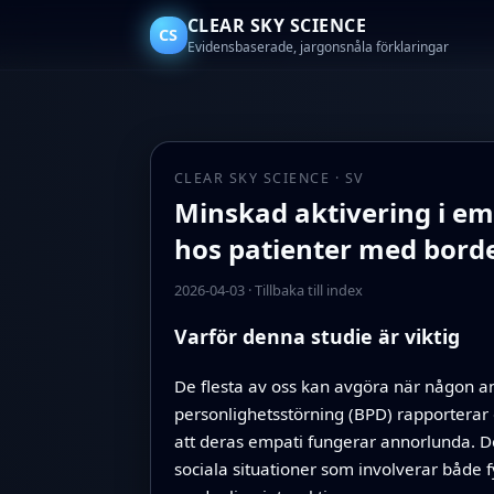
CLEAR SKY SCIENCE
CS
Evidensbaserade, jargonsnåla förklaringar
CLEAR SKY SCIENCE · SV
Minskad aktivering i em
hos patienter med borde
2026-04-03
·
Tillbaka till index
Varför denna studie är viktig
De flesta av oss kan avgöra när någon ann
personlighetsstörning (BPD) rapporterar 
att deras empati fungerar annorlunda. D
sociala situationer som involverar både 