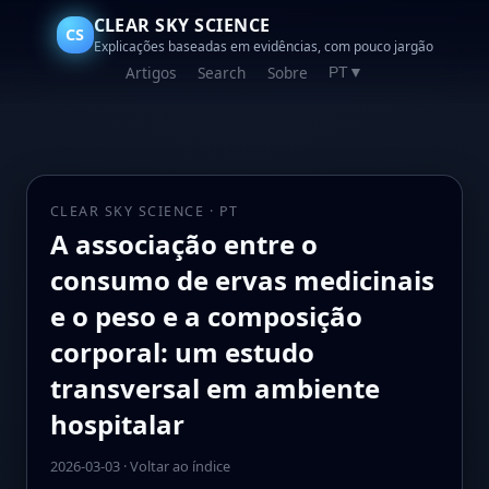
CLEAR SKY SCIENCE
CS
Explicações baseadas em evidências, com pouco jargão
Artigos
Search
Sobre
PT
▼
CLEAR SKY SCIENCE · PT
A associação entre o
consumo de ervas medicinais
e o peso e a composição
corporal: um estudo
transversal em ambiente
hospitalar
2026-03-03
·
Voltar ao índice