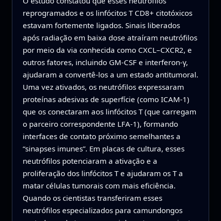
O estudo constatou que esses neutrófilos
reprogramados e os linfócitos T CD8+ citotóxicos
estavam fortemente ligados. Sinais liberados
após radiação em baixa dose atraíram neutrófilos
por meio da via conhecida como CXCL–CXCR2, e
outros fatores, incluindo GM‑CSF e interferon‑γ,
ajudaram a convertê‑los a um estado antitumoral.
Uma vez ativados, os neutrófilos expressaram
proteínas adesivas de superfície (como ICAM‑1)
que os conectaram aos linfócitos T (que carregam
o parceiro correspondente LFA‑1), formando
interfaces de contato próximo semelhantes a
“sinapses imunes”. Em placas de cultura, esses
neutrófilos potenciaram a ativação e a
proliferação dos linfócitos T e ajudaram os T a
matar células tumorais com mais eficiência.
Quando os cientistas transferiram esses
neutrófilos especializados para camundongos