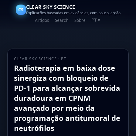
CLEAR SKY SCIENCE
CS
Explicações baseadas em evidências, com pouco jargão
Artigos
Search
Sobre
PT
▼
CLEAR SKY SCIENCE · PT
Radioterapia em baixa dose
sinergiza com bloqueio de
PD-1 para alcançar sobrevida
duradoura em CPNM
avançado por meio da
programação antitumoral de
neutrófilos