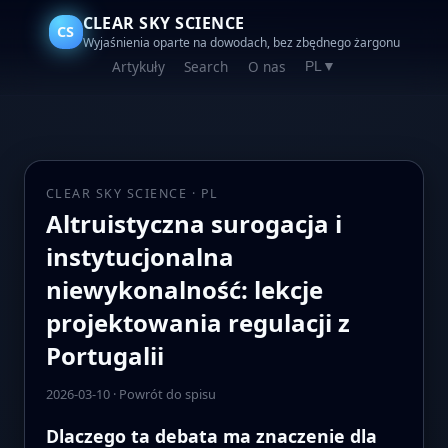
CLEAR SKY SCIENCE
CS
Wyjaśnienia oparte na dowodach, bez zbędnego żargonu
Artykuły
Search
O nas
PL
▼
CLEAR SKY SCIENCE · PL
Altruistyczna surogacja i
instytucjonalna
niewykonalność: lekcje
projektowania regulacji z
Portugalii
2026-03-10
·
Powrót do spisu
Dlaczego ta debata ma znaczenie dla