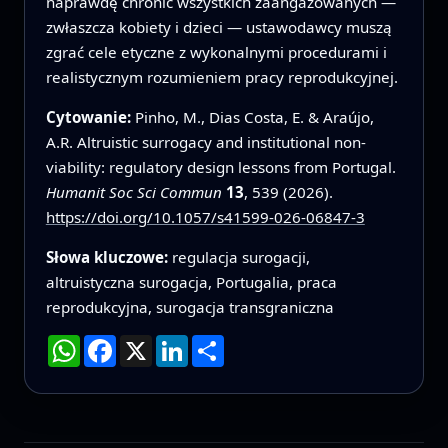
naprawdę chronić wszystkich zaangażowanych —
zwłaszcza kobiety i dzieci — ustawodawcy muszą
zgrać cele etyczne z wykonalnymi procedurami i
realistycznym rozumieniem pracy reprodukcyjnej.
Cytowanie:
Pinho, M., Dias Costa, E. & Araújo,
A.R. Altruistic surrogacy and institutional non-
viability: regulatory design lessons from Portugal.
Humanit Soc Sci Commun
13
, 539 (2026).
https://doi.org/10.1057/s41599-026-06847-3
Słowa kluczowe:
regulacja surogacji,
altruistyczna surogacja, Portugalia, praca
reprodukcyjna, surogacja transgraniczna
WhatsApp
Facebook
X
LinkedIn
Podziel
się