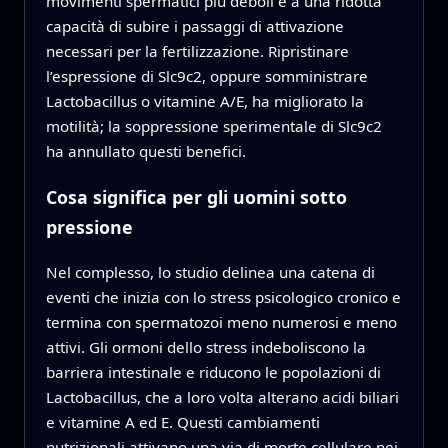
movimenti spermatici più deboli e a una ridotta
capacità di subire i passaggi di attivazione
necessari per la fertilizzazione. Ripristinare
l’espressione di Slc9c2, oppure somministrare
Lactobacillus o vitamine A/E, ha migliorato la
motilità; la soppressione sperimentale di Slc9c2
ha annullato questi benefici.
Cosa significa per gli uomini sotto
pressione
Nel complesso, lo studio delinea una catena di
eventi che inizia con lo stress psicologico cronico e
termina con spermatozoi meno numerosi e meno
attivi. Gli ormoni dello stress indeboliscono la
barriera intestinale e riducono le popolazioni di
Lactobacillus, che a loro volta alterano acidi biliari
e vitamine A ed E. Questi cambiamenti
nutrizionali attivano una via di morte cellulare nei