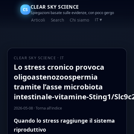
CLEAR SKY SCIENCE
CS
Spiegazioni basate sulle evidenze, con poco gergo
Articoli
Search
Chi siamo
IT
▼
CLEAR SKY SCIENCE · IT
Lo stress cronico provoca
oligoastenozoospermia
tramite l’asse microbiota
intestinale‑vitamine‑Sting1/Slc9c
2026-05-08
·
Torna all'indice
Quando lo stress raggiunge il sistema
riproduttivo