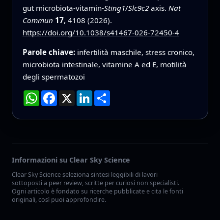
gut microbiota-vitamin-
Sting1
/
Slc9c2
axis.
Nat
Commun
17
, 4108 (2026).
https://doi.org/10.1038/s41467-026-72450-4
Parole chiave:
infertilità maschile, stress cronico,
microbiota intestinale, vitamine A ed E, motilità
degli spermatozoi
WhatsApp
Facebook
X
LinkedIn
Condividi
Informazioni su Clear Sky Science
Clear Sky Science seleziona sintesi leggibili di lavori
sottoposti a peer review, scritte per curiosi non specialisti.
Ogni articolo è fondato su ricerche pubblicate e cita le fonti
originali, così puoi approfondire.