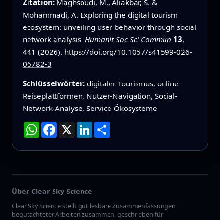
Zitation:
Maghsoudi, M., Aliakbar, S. &
Mohammadi, A. Exploring the digital tourism
ecosystem: unveiling user behavior through social
network analysis.
Humanit Soc Sci Commun
13
,
441 (2026).
https://doi.org/10.1057/s41599-026-
06782-3
Schlüsselwörter:
digitaler Tourismus, online
Reiseplattformen, Nutzer-Navigation, Social-
Network-Analyse, Service-Ökosysteme
WhatsApp
Facebook
X
LinkedIn
Teilen
Über Clear Sky Science
Clear Sky Science stellt gut lesbare Zusammenfassungen
begutachteter Arbeiten zusammen, geschrieben für