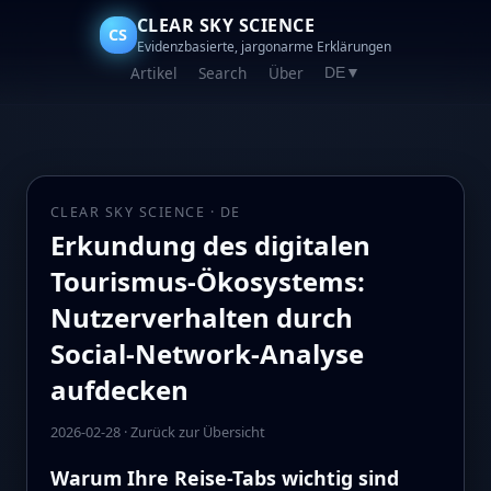
CLEAR SKY SCIENCE
CS
Evidenzbasierte, jargonarme Erklärungen
Artikel
Search
Über
DE
▼
CLEAR SKY SCIENCE · DE
Erkundung des digitalen
Tourismus-Ökosystems:
Nutzerverhalten durch
Social-Network-Analyse
aufdecken
2026-02-28
·
Zurück zur Übersicht
Warum Ihre Reise-Tabs wichtig sind