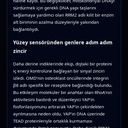
haline kaydı. Bu değişiklikler, mitokondriyal DNAyı
sürdürmek için gerekli DNA yapı taşlarını
sağlamaya yardımcı olan RRM2 adlı kilit bir enzim
alt biriminin azalma düzeyleriyle yakından
bağlantılıydı.
Yüzey sensöründen genlere adım adım
zincir
Daha derine indiklerinde ekip, dıştaki bir proteini
iç enerji kontrolüne bağlayan bir sinyal zinciri
izledi. OMD’nin osteoklast öncüllerinde integrin
β8 adlı spesifik bir reseptöre bağlandığı bulundu.
Bu etkileşim moleküler bir anahtar olan RhoA’nın
aktivitesini bastırdı ve düzenleyici YAP’in
fosforilasyonunu artırarak YAP’in çekirdekten
ayrılmasına neden oldu. YAP’in DNA üzerinde
TEAD proteinleriyle ortaklık kurmaması
durumunda Rrm2 geni sustu. Daha düşük RRM2,