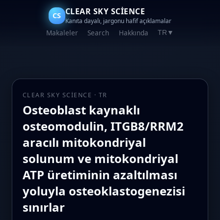
CLEAR SKY SCIENCE
CS
Kanıta dayalı, jargonu hafif açıklamalar
Makaleler
Search
Hakkında
TR
▼
CLEAR SKY SCIENCE · TR
Osteoblast kaynaklı
osteomodulin, ITGB8/RRM2
aracılı mitokondriyal
solunum ve mitokondriyal
ATP üretiminin azaltılması
yoluyla osteoklastogenezisi
sınırlar