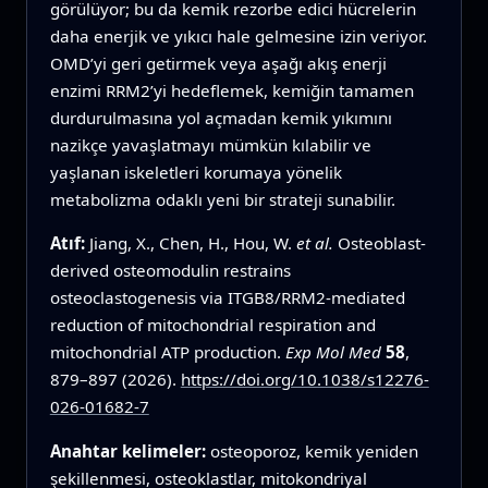
görülüyor; bu da kemik rezorbe edici hücrelerin
daha enerjik ve yıkıcı hale gelmesine izin veriyor.
OMD’yi geri getirmek veya aşağı akış enerji
enzimi RRM2’yi hedeflemek, kemiğin tamamen
durdurulmasına yol açmadan kemik yıkımını
nazikçe yavaşlatmayı mümkün kılabilir ve
yaşlanan iskeletleri korumaya yönelik
metabolizma odaklı yeni bir strateji sunabilir.
Atıf:
Jiang, X., Chen, H., Hou, W.
et al.
Osteoblast-
derived osteomodulin restrains
osteoclastogenesis via ITGB8/RRM2-mediated
reduction of mitochondrial respiration and
mitochondrial ATP production.
Exp Mol Med
58
,
879–897 (2026).
https://doi.org/10.1038/s12276-
026-01682-7
Anahtar kelimeler:
osteoporoz, kemik yeniden
şekillenmesi, osteoklastlar, mitokondriyal