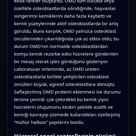
eksik fareler oluşturdu. OMD tüm vücutta veya
özellikle osteoblastlarda silindiğinde, hayvanlar
süngerimsi kemiklerini daha fazla kaybetti ve
kemik yüzeylerinde aktif osteoklastlarda bir artış
görüldü. Buna karşılık, OMD yalnızca osteoklast
öncüllerinden çıkarıldığında çok az etkisi oldu; bu
durum OMD’nin normalde osteoblastlardan
komşu kemik rezorbe edici hücrelere gönderilen
bir mesaj olarak işlev gördüğünü gösteriyor.
Laboratuvar ortamında, az OMD üreten
osteoblastlarla birlikte yetiştirilen osteoklast
öncülleri büyük, agresif osteoklastlara dönüştü.
Saflaştırılmış OMD proteini eklenmesi ise durumu
tersine çevirdi: çok çekirdekli bu kemik yiyici
hücrelerin oluşumunu keskin şekilde azalttı ve
kemiği kavrayıp çözmede kullandıkları özelleşmiş
“mühür halkası” yapılarını bozdu.