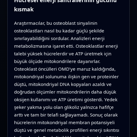
Hücresel enerji santrallerinin gücünü
kısmak
Araştırmacılar, bu osteoblast sinyalinin
osteoklastları nasıl bu kadar güçlü şekilde
sınırlayabildiğini sordular. Analizleri enerji
metabolizmasına işaret etti. Osteoklastlar enerji
talebi yüksek hücrelerdir ve ATP üretmek için
büyük ölçüde mitokondrilere dayanırlar.
Osteoklast öncülleri OMD’ye maruz kaldığında,
mitokondriyal solunuma ilişkin gen ve proteinler
düştü, mitokondriyal DNA kopyaları azaldı ve
doğrudan ölçümler mitokondrilerin daha düşük
oksijen kullanımı ve ATP üretimi gösterdi. Yedek
şeker yakma yolu olan glikoliz yalnızca hafifçe
arttı ve tam bir telafi sağlayamadı. Sonuç olarak
hücrelerin mitokondriyal membran potansiyeli
düştü ve genel metabolik profilleri enerji sıkıntısı