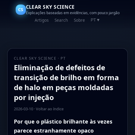
CLEAR SKY SCIENCE
CS
Explicações baseadas em evidências, com pouco jargão
Artigos
Search
Sobre
PT
▼
CLEAR SKY SCIENCE · PT
Eliminação de defeitos de
transição de brilho em forma
de halo em peças moldadas
por injeção
2026-03-10
·
Voltar ao índice
Por que o plástico brilhante às vezes
parece estranhamente opaco