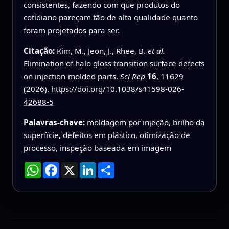
consistentes, fazendo com que produtos do
cotidiano pareçam tão de alta qualidade quanto
foram projetados para ser.
Citação:
Kim, M., Jeon, J., Rhee, B.
et al.
Elimination of halo gloss transition surface defects
on injection-molded parts.
Sci Rep
16
, 11629
(2026).
https://doi.org/10.1038/s41598-026-
42688-5
Palavras-chave:
moldagem por injeção, brilho da
superfície, defeitos em plástico, otimização de
processo, inspeção baseada em imagem
WhatsApp
Facebook
X
LinkedIn
Compartilhar