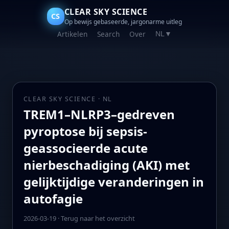
CLEAR SKY SCIENCE
CS
Op bewijs gebaseerde, jargonarme uitleg
Artikelen
Search
Over
NL
▼
CLEAR SKY SCIENCE · NL
TREM1–NLRP3–gedreven
pyroptose bij sepsis-
geassocieerde acute
nierbeschadiging (AKI) met
gelijktijdige veranderingen in
autofagie
2026-03-19
·
Terug naar het overzicht