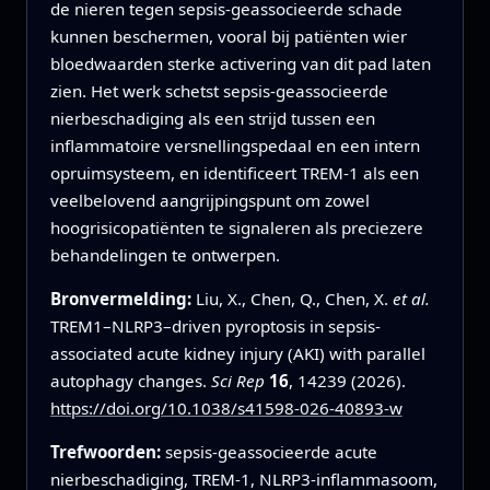
de nieren tegen sepsis-geassocieerde schade
kunnen beschermen, vooral bij patiënten wier
bloedwaarden sterke activering van dit pad laten
zien. Het werk schetst sepsis-geassocieerde
nierbeschadiging als een strijd tussen een
inflammatoire versnellingspedaal en een intern
opruimsysteem, en identificeert TREM-1 als een
veelbelovend aangrijpingspunt om zowel
hoogrisicopatiënten te signaleren als preciezere
behandelingen te ontwerpen.
Bronvermelding:
Liu, X., Chen, Q., Chen, X.
et al.
TREM1–NLRP3–driven pyroptosis in sepsis-
associated acute kidney injury (AKI) with parallel
autophagy changes.
Sci Rep
16
, 14239 (2026).
https://doi.org/10.1038/s41598-026-40893-w
Trefwoorden:
sepsis-geassocieerde acute
nierbeschadiging, TREM-1, NLRP3-inflammasoom,