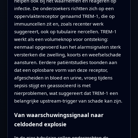
helpen ook bij het waarnemen en reageren op
infectie. De onderzoekers richtten zich op een
oppervlaktereceptor genaamd TREM-1, die op
immuuncellen zit en, zoals recenter werk
suggereert, ook op tubulaire nercellen. TREM-1
werkt als een volumeknop voor ontsteking:
eenmaal opgevoerd kan het alarmsignalen sterk
versterken die zwelling, koorts en weefselschade
aansturen. Eerdere patiëntstudies toonden aan
dat een oplosbare vorm van deze receptor,
afgescheiden in bloed en urine, vroeg tijdens
sepsis stijgt en geassocieerd is met
nierproblemen, wat suggereert dat TREM-1 een
belangrijke upstream-trigger van schade kan zijn.
Van waarschuwingssignaal naar
celdodend explosie
In de nier-tubulaire cellen onderzochten de