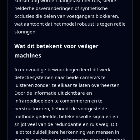
kunstmatig worden aangetast met ruis, sterke
helderheidsveranderingen of synthetische
occlusies die delen van voetgangers blokkeren,
wat aantoont dat het model robuust is tegen reële
storingen.
Wat dit betekent voor veiliger
machines
In eenvoudige bewoordingen leert dit werk
detectiesystemen naar beide camera’s te
luisteren zonder ze elkaar te laten overheersen.
Door de informatie uit zichtbare en
infraroodbeelden te comprimeren en te
herstructureren, behoudt de voorgestelde
methode gedeelde, betekenisvolle signalen en
snijdt veel van de redundantie en ruis weg. Dit
leidt tot duidelijkere herkenning van mensen in
moeilijke scènes, van schemerige straten tot sterk