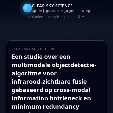
CLEAR SKY SCIENCE
CS
Op bewijs gebaseerde, jargonarme uitleg
Artikelen
Search
Over
NL
▼
CLEAR SKY SCIENCE · NL
Een studie over een
multimodale objectdetectie-
algoritme voor
infrarood‑zichtbare fusie
gebaseerd op cross‑modal
information bottleneck en
minimum redundancy