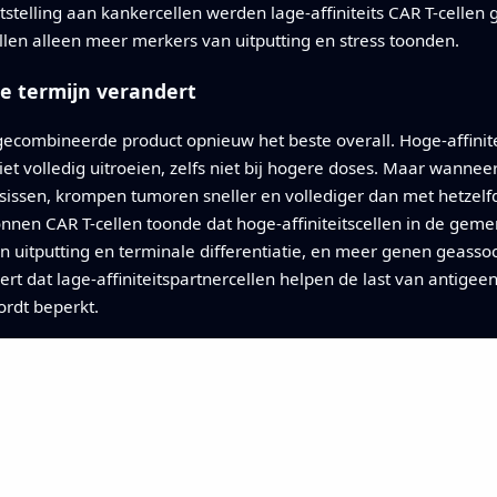
otstelling aan kankercellen werden lage-affiniteits CAR T-cellen 
ellen alleen meer merkers van uitputting en stress toonden.
e termijn verandert
combineerde product opnieuw het beste overall. Hoge-affinitei
et volledig uitroeien, zelfs niet bij hogere doses. Maar wannee
issen, krompen tumoren sneller en vollediger dan met hetzelfde
nen CAR T-cellen toonde dat hoge-affiniteitscellen in de gem
an uitputting en terminale differentiatie, en meer genen geas
eert dat lage-affiniteitspartnercellen helpen de last van antig
ordt beperkt.