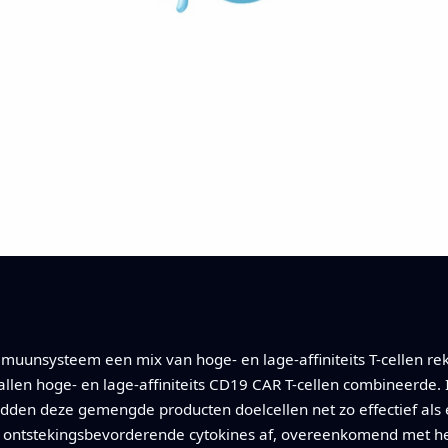
muunsysteem een mix van hoge- en lage-affiniteits T-cellen rek
allen hoge- en lage-affiniteits CD19 CAR T-cellen combineerde.
en deze gemengde producten doelcellen net zo effectief als e
r ontstekingsbevorderende cytokines af, overeenkomend met het