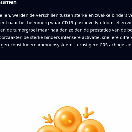
nismen
en, werden de verschillen tussen sterke en zwakke binders veel
fficiënt naar het beenmerg waar CD19-positieve lymfoomcellen 
gden de tumorgroei maar haalden zelden de prestaties van de be
roorzaakten de sterke binders intensere activatie, snellere diffe
gereconstitueerd immuunsysteem—ernstigere CRS-achtige zie