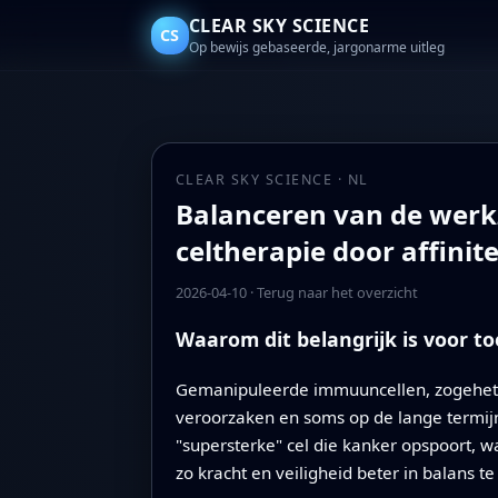
CLEAR SKY SCIENCE
CS
Op bewijs gebaseerde, jargonarme uitleg
CLEAR SKY SCIENCE · NL
Balanceren van de werk
celtherapie door affinit
2026-04-10
·
Terug naar het overzicht
Waarom dit belangrijk is voor 
Gemanipuleerde immuuncellen, zogehete
veroorzaken en soms op de lange termijn 
"supersterke" cel die kanker opspoort, 
zo kracht en veiligheid beter in balans t