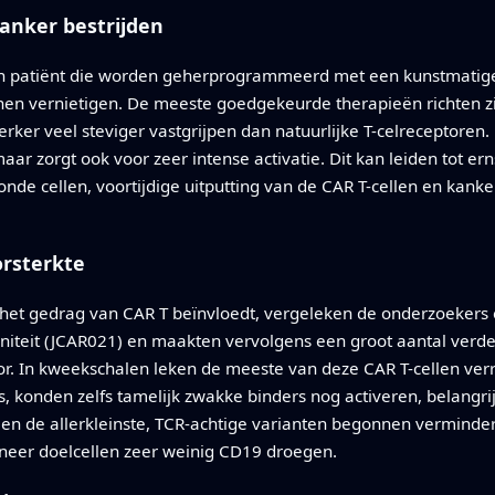
nker bestrijden
een patiënt die worden geherprogrammeerd met een kunstmatige 
nen vernietigen. De meeste goedgekeurde therapieën richten z
rker veel steviger vastgrijpen dan natuurlijke T-celreceptoren. D
r zorgt ook voor zeer intense activatie. Dit kan leiden tot er
nde cellen, voortijdige uitputting van de CAR T-cellen en kan
orsterkte
het gedrag van CAR T beïnvloedt, vergeleken de onderzoekers 
initeit (JCAR021) en maakten vervolgens een groot aantal verd
or. In kweekschalen leken de meeste van deze CAR T-cellen ver
s, konden zelfs tamelijk zwakke binders nog activeren, belan
een de allerkleinste, TCR-achtige varianten begonnen verminder
eer doelcellen zeer weinig CD19 droegen.