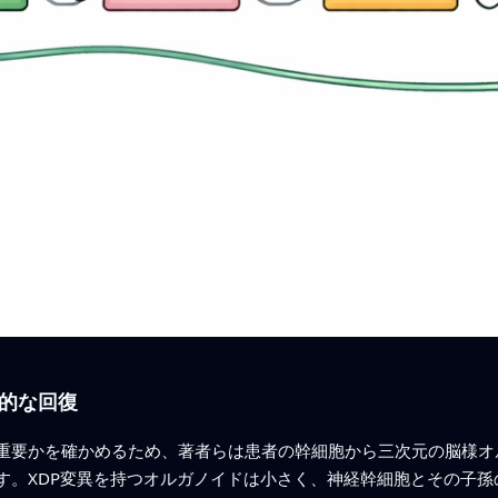
的な回復
重要かを確かめるため、著者らは患者の幹細胞から三次元の脳様オ
す。XDP変異を持つオルガノイドは小さく、神経幹細胞とその子