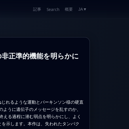
記事
概要
Search
JA
▼
の非正準的機能を明らかに
ねじれるような運動とパーキンソン様の硬直
どのように遺伝子のメッセージを乱すのか、
終える過程に潜む弱点を明らかにし、よく
とを示します。本作は、失われたタンパク