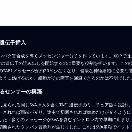
遺伝子挿入
パク質合成を導くメッセンジャー分子を作っています。XDPでは、
は多数の遺伝子の読み出しを開始するのに重要な役割を担います。この
TAF1メッセージが約20％少なくなり、健康な神経細胞に必要な
ように妨げるのか、細胞がその障害を回避できるのかは不明でした
るセンサーの構築
見られる同じSVA挿入を含むTAF1遺伝子のミニチュア版を設計
ーされれば両端が光り、途中で切断されれば始めだけが光るように
した：多くのメッセージがSVAを含むイントロン内で早期に止ま
切断されたタンパク質断片が生じました。これはSVA単独でイント