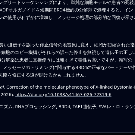
ングリードシーケンシングにより、単純な細胞モデルや患者の死後
。XDPオルガノイドを短期間BRD4標的の分解剤で処理すると、イ
ンの使用がわずかに増加し、メッセージ処理の部分的な回復が示さ
入が長い遺伝子を誤った停止信号の地雷原に変え、細胞が短縮された
とで細胞のコピー機構がそれらの誤った停止を無視して遺伝子の正し
D4分解薬は患者に直接使うには粗すぎて毒性も高いですが、転写の
メッセージのトリミングに関与するBRD4の正確なパートナーや作
欠陥を修正する道が開けるかもしれません。
al.
Correction of the molecular phenotype of X-linked Dystonia
(2026).
https://doi.org/10.1038/s41467-026-72319-6
, RNAプロセッシング, BRD4, TAF1遺伝子, SVAレトロトラ