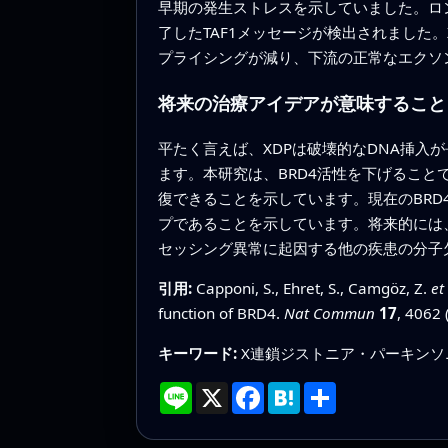
早期の発生ストレスを示していました。ロ
了したTAF1メッセージが検出されました
プライシングが減り、下流の正常なエクソ
将来の治療アイデアが意味すること
平たく言えば、XDPは破壊的なDNA挿
ます。本研究は、BRD4活性を下げるこ
復できることを示しています。現在のBR
プであることを示しています。将来的には、
セッシング異常に起因する他の疾患の分子
引用:
Capponi, S., Ehret, S., Camgöz, Z.
et 
function of BRD4.
Nat Commun
17
, 4062 
キーワード:
X連鎖ジストニア・パーキンソニズム
Line
X
Facebook
Hatena
共
有