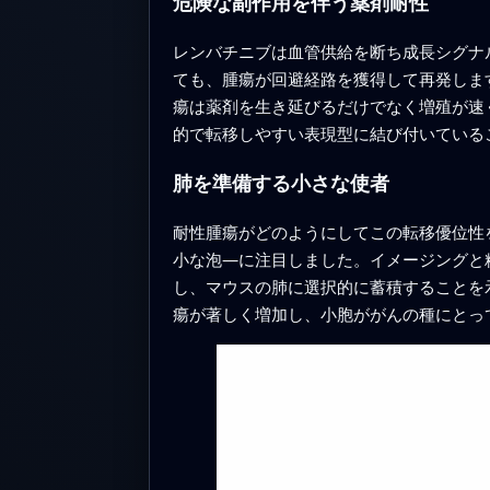
危険な副作用を伴う薬剤耐性
レンバチニブは血管供給を断ち成長シグナ
ても、腫瘍が回避経路を獲得して再発しま
瘍は薬剤を生き延びるだけでなく増殖が速
的で転移しやすい表現型に結び付いている
肺を準備する小さな使者
耐性腫瘍がどのようにしてこの転移優位性
小な泡—に注目しました。イメージングと
し、マウスの肺に選択的に蓄積することを
瘍が著しく増加し、小胞ががんの種にとっ