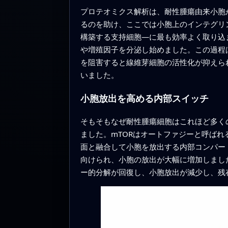
プロテオミクス解析は、耐性腫瘍由来小胞
るのを助け、ここでは小胞上のインテグリ
構築する支持細胞—に最も効率よく取り込
や増殖因子を分泌し始めました。この過程は
を阻害すると線維芽細胞の活性化が抑えら
いました。
小胞放出を高める内部スイッチ
そもそもなぜ耐性腫瘍細胞はこれほど多く
ました。mTORはオートファジーと呼ば
面と融合して小胞を放出する内部コンパー
向けられ、小胞の放出が大幅に増加しまし
ー的分解が回復し、小胞放出が減少し、残