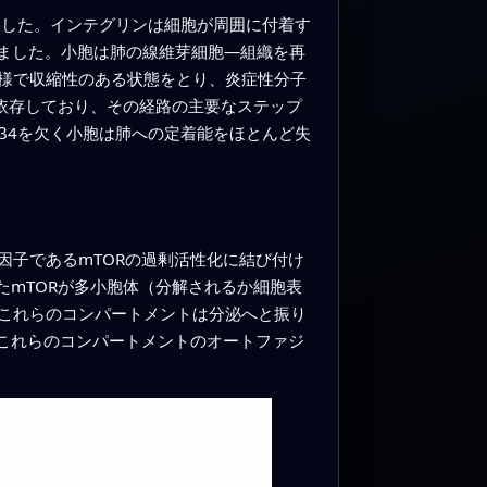
ました。インテグリンは細胞が周囲に付着す
いました。小胞は肺の線維芽細胞—組織を再
様で収縮性のある状態をとり、炎症性分子
に依存しており、その経路の主要なステップ
β4を欠く小胞は肺への定着能をほとんど失
子であるmTORの過剰活性化に結び付け
たmTORが多小胞体（分解されるか細胞表
これらのコンパートメントは分泌へと振り
これらのコンパートメントのオートファジ