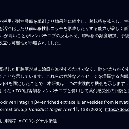
の併用が耐性腫瘍を単剤より効果的に縮小し、肺転移を減らし、生
を活性化したり前転移性肺ニッチを形成したりする能力が著しく低
ベルが高いことがレンバチニブの反応不良、肺転移の頻度増加、予
役立つ可能性が示唆されました。
獲得した肝腫瘍が単に治療を無視するだけでなく、肺を“柔らかくす
ることを示しています。これらの危険なメッセージを増幅する内部ス
ンβ4を同定したことで、本研究は二つの実践的な機会を示します：
ようなmTOR阻害剤をレンバチニブと併用して薬剤感受性の回復と
driven integrin β4-enriched extracellular vesicles from lenvati
 formation.
Sig Transduct Target Ther
11
, 138 (2026).
https://doi
, 肺転移, mTORシグナル伝達