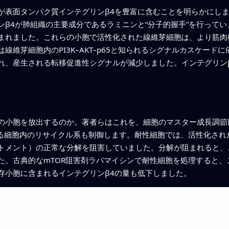
が表面タンパク質インテグリンβ4を豊富に含むことを明らかにし
ンβ4が肺組織の主要成分であるラミニンと“分子的握手”を行って
まれました。これらの小胞で活性化された線維芽細胞は、より筋肉
線維芽細胞内のPI3K–AKT–p65と知られるシグナルカスケード
れ、産生される転移促進性シグナルが減少しました。インテグリン
の小胞を放出するのか。著者らはこれを、細胞のマスター成長調節因
れる細胞内のリサイクル系も制御します。耐性細胞では、活性化され
トメント）の正常な分解を阻害していました。分解が阻まれると、
た。古典的なmTOR阻害剤ラパマイシンで耐性細胞を処理すると、
存小胞に含まれるインテグリンβ4の量も低下しました。