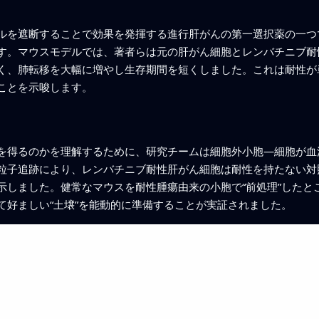
ルを遮断することで効果を発揮する進行肝がんの第一選択薬の一つ
す。マウスモデルでは、著者らは元の肝がん細胞とレンバチニブ耐
く、肺転移を大幅に増やし生存期間を短くしました。これは耐性が
ことを示唆します。
を得るのかを理解するために、研究チームは細胞外小胞—細胞が血
粒子追跡により、レンバチニブ耐性肝がん細胞は耐性を持たない対
示しました。健常なマウスを耐性腫瘍由来の小胞で“前処理”したと
て好ましい“土壌”を能動的に準備することが実証されました。