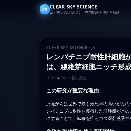
CLEAR SKY SCIENCE
CS
エビデンスに基づく、専門用語を抑えた解説
CLEAR SKY SCIENCE · JA
レンバチニブ耐性肝細胞が
は、線維芽細胞ニッチ形
2026-04-16
·
一覧に戻る
この研究が重要な理由
肝臓がんは世界で最も致死率の高いがんの
ンバチニブに耐性を獲得した肝腫瘍がどの
にすることで、転移を抑えつつ薬剤感受性