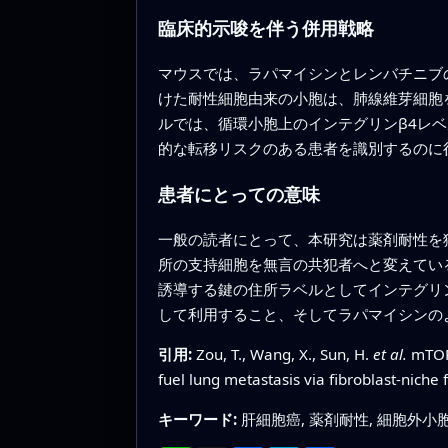
臨床的示唆を伴う併用戦略
マウスでは、ラパマイシンとレンバチニブ
けた耐性細胞由来の小胞は、肺線維芽細胞
ルでは、循環小胞上のインテグリンβ4レ
的な転移リスクのある患者を識別するのに
患者にとっての意味
一般の読者にとって、本研究は薬剤耐性を
所の支持細胞を無言の共犯者へと変えてい
誘導する鍵の住所ラベルとしてインテグリ
して利用すること、そしてラパマイシンの
引用:
Zou, T., Wang, X., Sun, H.
et al.
mTOR-
fuel lung metastasis via fibroblast-niche
キーワード:
肝細胞癌, 薬剤耐性, 細胞外小胞