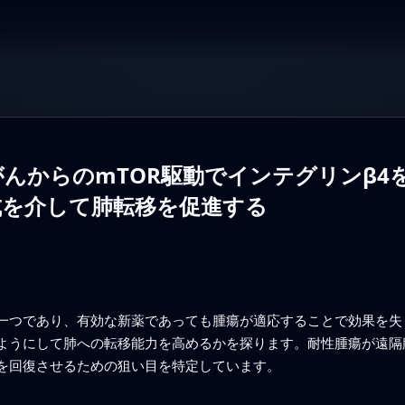
んからのmTOR駆動でインテグリンβ4
成を介して肺転移を促進する
一つであり、有効な新薬であっても腫瘍が適応することで効果を失
ようにして肺への転移能力を高めるかを探ります。耐性腫瘍が遠隔臓
を回復させるための狙い目を特定しています。