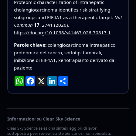
Proteomic characterization of intrahepatic
cholangiocarcinoma identifies risk-stratifying
subgroups and EIF4A1 as a therapeutic target.
Nat
Commun
17
, 2741 (2026).
https://doi.org/10.1038/s41467-026-70817-1
Parole chiave:
colangiocarcinoma intraepatico,
proteomica del cancro, sottotipi tumorali,
inibizione di EIF4A1, xenotrapianto derivato dal
paziente
WhatsApp
Facebook
X
LinkedIn
Condividi
Informazioni su Clear Sky Science
Clear Sky Science seleziona sintesi leggibili di lavori
sottoposti a peer review, scritte per curiosi non specialisti.