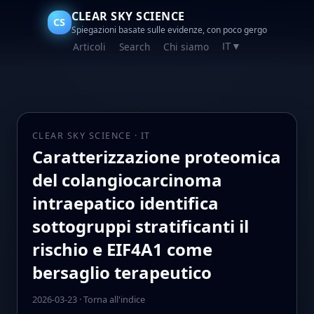
CLEAR SKY SCIENCE
CS
Spiegazioni basate sulle evidenze, con poco gergo
Articoli
Search
Chi siamo
IT
▼
CLEAR SKY SCIENCE · IT
Caratterizzazione proteomica
del colangiocarcinoma
intraepatico identifica
sottogruppi stratificanti il
rischio e EIF4A1 come
bersaglio terapeutico
2026-03-23
·
Torna all'indice