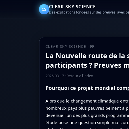
CLEAR SKY SCIENCE
CS
Des explications fondées sur des preuves, avec p
CLEAR SKY SCIENCE · FR
La Nouvelle route de la s
participants ? Preuves 
2026-03-17
·
Retour à l’index
Pourquoi ce projet mondial comp
Alors que le changement climatique entra
nombreux pays plus pauvres peinent à prot
devenue l’un des plus grands programmes 
étude pose une question simple mais urge