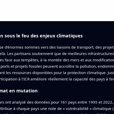
on sous le feu des enjeux climatiques
ise d’énormes sommes vers des liaisons de transport, des projet
u-delà. Les partisans soutiennent que de meilleures infrastructur
tes face aux tempêtes, à la montée des mers et aux modification
 ports et projets fossiles peuvent accroître la pollution, endom
t les ressources disponibles pour la protection climatique. Jusq
icipation à l’ICR améliore réellement la capacité des pays à fai
imat en mutation
rs ont analysé des données pour 161 pays entre 1995 et 2022, do
i attribue à chaque pays une note de « vulnérabilité » climatique 