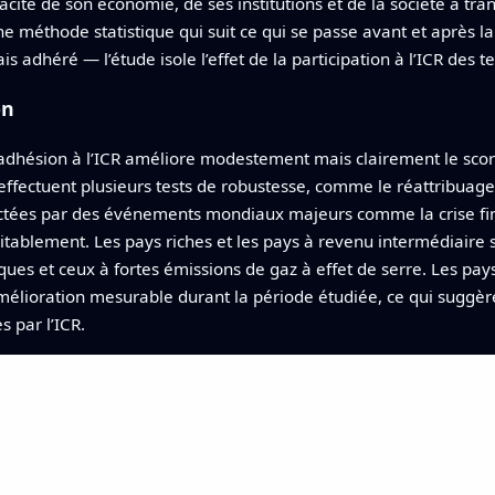
pacité de son économie, de ses institutions et de la société à tr
une méthode statistique qui suit ce qui se passe avant et après 
s adhéré — l’étude isole l’effet de la participation à l’ICR des
on
adhésion à l’ICR améliore modestement mais clairement le scor
effectuent plusieurs tests de robustesse, comme le réattribuage
ectées par des événements mondiaux majeurs comme la crise fina
uitablement. Les pays riches et les pays à revenu intermédiaire 
ues et ceux à fortes émissions de gaz à effet de serre. Les pa
mélioration mesurable durant la période étudiée, ce qui suggère
s par l’ICR.