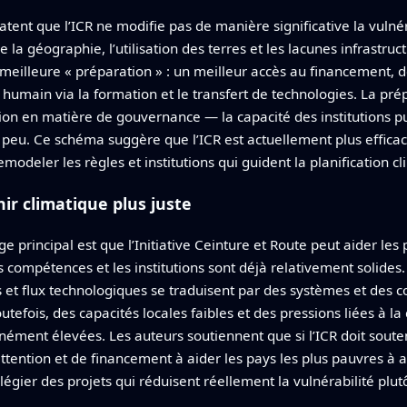
atent que l’ICR ne modifie pas de manière significative la vuln
la géographie, l’utilisation des terres et les lacunes infrastruc
meilleure « préparation » : un meilleur accès au financement, d
 humain via la formation et le transfert de technologies. La pr
tion en matière de gouvernance — la capacité des institutions pub
peu. Ce schéma suggère que l’ICR est actuellement plus efficace
deler les règles et institutions qui guident la planification c
ir climatique plus juste
ge principal est que l’Initiative Ceinture et Route peut aider l
es compétences et les institutions sont déjà relativement solides
 et flux technologiques se traduisent par des systèmes et des 
efois, des capacités locales faibles et des pressions liées à la 
inément élevées. Les auteurs soutiennent que si l’ICR doit souten
’attention et de financement à aider les pays les plus pauvres à
ivilégier des projets qui réduisent réellement la vulnérabilité pl