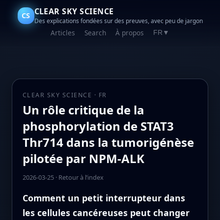
CLEAR SKY SCIENCE
CS
Des explications fondées sur des preuves, avec peu de jargon
Articles
Search
À propos
FR
▼
CLEAR SKY SCIENCE · FR
Un rôle critique de la
phosphorylation de STAT3
Thr714 dans la tumorigénèse
pilotée par NPM‑ALK
2026-03-25
·
Retour à l’index
Comment un petit interrupteur dans
les cellules cancéreuses peut changer