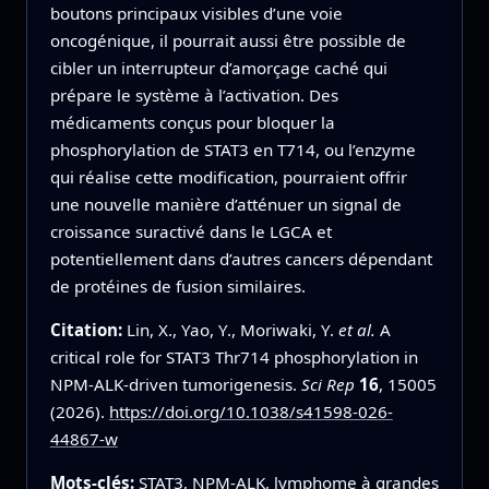
boutons principaux visibles d’une voie
oncogénique, il pourrait aussi être possible de
cibler un interrupteur d’amorçage caché qui
prépare le système à l’activation. Des
médicaments conçus pour bloquer la
phosphorylation de STAT3 en T714, ou l’enzyme
qui réalise cette modification, pourraient offrir
une nouvelle manière d’atténuer un signal de
croissance suractivé dans le LGCA et
potentiellement dans d’autres cancers dépendant
de protéines de fusion similaires.
Citation:
Lin, X., Yao, Y., Moriwaki, Y.
et al.
A
critical role for STAT3 Thr714 phosphorylation in
NPM-ALK-driven tumorigenesis.
Sci Rep
16
, 15005
(2026).
https://doi.org/10.1038/s41598-026-
44867-w
Mots-clés:
STAT3, NPM-ALK, lymphome à grandes