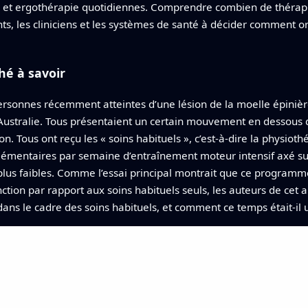
 et ergothérapie quotidiennes. Comprendre combien de thérapie 
nts, les cliniciens et les systèmes de santé à décider comment o
hé à savoir
ersonnes récemment atteintes d’une lésion de la moelle épinièr
Australie. Tous présentaient un certain mouvement en dessous du
. Tous ont reçu les « soins habituels », c’est‑à‑dire la physioth
lémentaires par semaine d’entraînement moteur intensif axé su
 plus faibles. Comme l’essai principal montrait que ce programm
nction par rapport aux soins habituels seuls, les auteurs de cet ar
ans le cadre des soins habituels, et comment ce temps était‑il ut