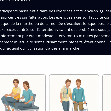
rticipants passaient à faire des exercices actifs, environ 3,8 h
avaux centrés sur l’altération. Les exercices axés sur l’activité 
atique de la marche ou de la montée d’escaliers lorsque possibl
ercices centrés sur l’altération visaient des problèmes sous‑jac
 renforcement pur était modeste — environ 18 minutes par sem
orcement musculaire sont suffisamment intensifs, étant donné l’
u fauteuil ou l’utilisation d’aides à la marche.