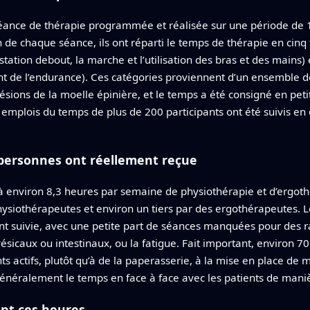
éance de thérapie programmée et réalisée sur une période de 1
de chaque séance, ils ont réparti le temps de thérapie en cinq t
 station debout, la marche et l’utilisation des bras et des mains)
nt de l’endurance). Ces catégories proviennent d’un ensemble 
ésions de la moelle épinière, et le temps a été consigné en pet
es emplois du temps de plus de 200 participants ont été suivis en 
 personnes ont réellement reçue
 à environ 8,3 heures par semaine de physiothérapie et d’ergoth
hysiothérapeutes et environ un tiers par des ergothérapeutes. 
ont suivie, avec une petite part de séances manquées pour des r
icaux ou intestinaux, ou la fatigue. Fait important, environ 7
 actifs, plutôt qu’à de la paperasserie, à la mise en place de m
énéralement le temps en face à face avec les patients de manièr
ent ces heures