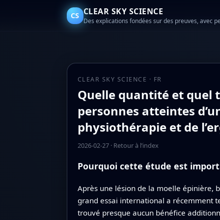
CLEAR SKY SCIENCE
CS
Des explications fondées sur des preuves, avec p
CLEAR SKY SCIENCE · FR
Quelle quantité et quel 
personnes atteintes d’un
physiothérapie et de l’e
2026-02-27
·
Retour à l’index
Pourquoi cette étude est import
Après une lésion de la moelle épinière, 
grand essai international a récemment tes
trouvé presque aucun bénéfice additionne