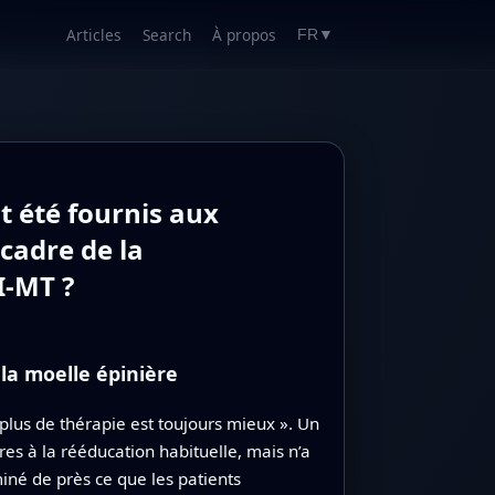
Articles
Search
À propos
FR
▼
t été fournis aux
 cadre de la
I‑MT ?
la moelle épinière
plus de thérapie est toujours mieux ». Un
es à la rééducation habituelle, mais n’a
iné de près ce que les patients