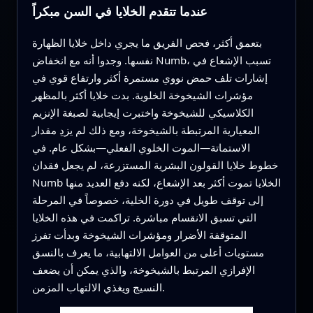
عندما تتقدم الخلايا في السن مبكراً
بتعمق أكثر، فحص الفريق ما يجري داخل خلايا الظهارة
نفسها. وجدوا أنه مع انخفاض Numb، تسبب الإشعاع في
إشارات تلف حمض نووي مستمرة أكثر وارتفاع قوي في
مؤشرات الشيخوخة الخلوية. بدت خلايا أكثر بالمظهر
الكلاسيكي للشيخوخة واختبرت إيجابية لصبغة الإنزيم
المعيارية المرتبطة بالشيخوخة، ومع ذلك لم يزدِ مقدار
الاستماتة—الموت الخلوي الفعلي—بشكل عام. في
خطوط خلايا القولون البشرية المستزرعة، لم يجعل فقدان
Numb الخلايا تموت أكثر بعد الإشعاع، لكنه دفع العديد منها
إلى توقف طويل في دورة الخلية، خصوصاً في المرحلة
التي تسبق الانقسام مباشرة. تراكمت في هذه الخلايا
المتوقفة الأضرار ومؤشرات الشيخوخة وبدأت تفرز
مستويات أعلى من العوامل الالتهابية، ما يعرف بالنسق
الإفرازي المرتبط بالشيخوخة، والذي يمكن أن يضعف
النسيج ويغذي الالتهاب المزمن.