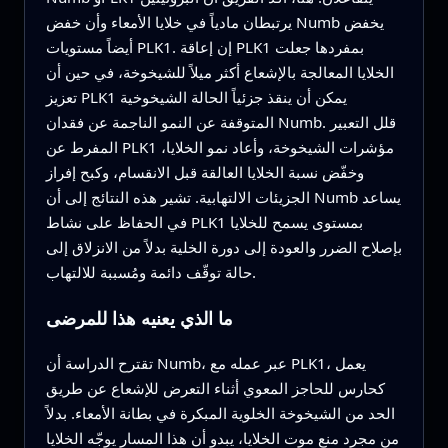
يرتبطان مادياً في خلايا الأمعاء وأن خفض Numb يخفض
أيضاً مستويات PLK1. إن إعاقة PLK1 بمفردها جعلت
الخلايا المعالجة بالإشعاع أكثر ميلاً للشيخوخة، في حين أن
تعزيز PLK1 يمكن أن ينقذ جزئياً الحالة الشيخوخية
المتوقفة عن النمو الناجمة عن فقدان Numb. قلل التعبير
المفرط عن PLK1 مؤشرات الشيخوخة، وأعاد نمو الخلايا،
وخفّض نسبة الخلايا العالقة قبل الانقسام، وكبح إفراز
الجزيئات الالتهابية. تشير هذه النتائج إلى أن Numb يساعد
في الحفاظ على نشاط PLK1 بمستوى يسمح للخلايا
بإصلاح الضرر والعودة إلى دورة الخلية بدلاً من الانزلاق إلى
حالة توقّف دائمة ومُسببة للالتهاب.
ما الذي يعنيه هذا للمرضى
تقترح الدراسة أن Numb، عبر عمله مع PLK1، يعمل
كحارس للحاجز المعوي أثناء التعرض للإشعاع عن طريق
الحد من الشيخوخة الخلوية المبكرة في بطانة الأمعاء. بدلاً
من مجرد منع موت الخلايا، يبدو أن هذا المسار يوجّه الخلايا