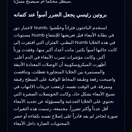
سيظل محكما أم سيصبح مسرّباً.
بروتين رئيسي يجعل الضرر أسوأ عند كتمانه
لاختبار دور Numb، استخدم الباحثون فئراناً وخفّضوا
مستويات Numb في بطانة الأمعاء قبل تعريضها للإشعاع
البطني. الفئران التي افتقرت إلى Numb في هذه الخلايا
كانت حالتها أسوأ بكثير: ماتت أعداد أكبر منها، وفقدت وزناً
أكبر، وكانت مؤشرات تسرب الأمعاء في الدم أعلى.
أظهرت الميكروسكوبية أن الوصلات المعتادة الأنيقة
والمستمرة بين الخلايا المتجاورة تعطلت، وتناقصت
واصبحت رقعة وطبقة المخاط الواقية على السطح رقيقة
وممزقة. في الوقت نفسه، ارتفعت جزيئات الالتهاب في
نسيج الأمعاء بشكل حاد، وكانت الحويصلات الصغيرة التي
تحتوي على الخلايا الجذعية والمسؤولة عن تجديد الأمعاء
أقل عدداً وأكثر تضرراً. مجتمعة، رسمت هذه التغيرات
صورة لحاجز لم يعد قادراً على إصلاح نفسه بكفاءة أو حصر
المحتويات الضارة داخل الأمعاء.