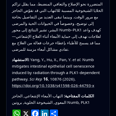
المتضررة نحو الإصلاح والتعافي المنضبط، مما يقلل تراكم
الخلايا الشيخوخية المسببة للالتهاب التي قد تقوّض الحاجز
مع مرور الوقت. وبينما تبقى العديد من التفاصيل بحاجة
إلى توضيح، وخصوصاً في الحيوانات الحية والمرضى
البشر، تشير النتائج إلى محور Numb–PLK1 كهدف واعد
لعلاجات تهدف إلى حماية الأمعاء أثناء العلاج الإشعاعي—
مما قد يسمح للأطباء بإعطاء جرعات فعالة من العلاج مع
تفادي مشاكل أمعاء مزمنة للمرضى.
Numb
et al.
Yang, Y., Hu, X., Pan, Y.
الاستشهاد:
mitigates intestinal epithelial cell senescence
induced by radiation through a PLK1-dependent
pathway.
Sci Rep
16
, 10876 (2026).
https://doi.org/10.1038/s41598-026-44793-x
الكلمات المفتاحية:
التهاب الأمعاء الإشعاعي, الحاجز
المعوي, الشيخوخة الخلوية, بروتين Numb, PLK1
انشر
LinkedIn
Facebook
X
WhatsApp