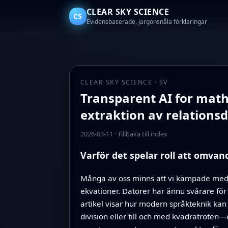
CLEAR SKY SCIENCE
CS
Evidensbaserade, jargonsnåla förklaringar
CLEAR SKY SCIENCE · SV
Transparent AI for math
extraktion av relation
2026-03-11
·
Tillbaka till index
Varför det spelar roll att omvand
Många av oss minns att vi kämpade med te
ekvationer. Datorer har ännu svårare för
artikel visar hur modern språkteknik ka
division eller till och med kvadratroten—o