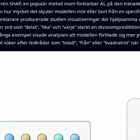
taren SHAP, en populär metod inom förklarbar AI, på den tränade
 hur mycket det skjuter modellen mot eller bort från en specif
arare producerade studien visualiseringar där hjälpsamma ord
jer ord som ”delat”, ”lika” och ”varje” starkt en divisionspredik
många exempel visade analysen att modellen förlitade sig mer p
 söker efter ledtrådar som ”totalt”, ”från” eller ”kvadratrot” när