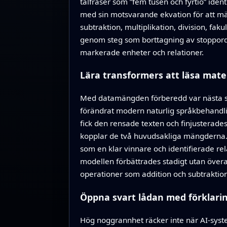
talfraser som ”fem tusen och fyrtio” ide
med sin motsvarande ekvation för att m
subtraktion, multiplikation, division, faku
genom steg som borttagning av stoppord 
markerade enheter och relationer.
Lära transformers att läsa mat
Med datamängden förberedd var nästa st
förändrat modern naturlig språkbehandli
fick den rensade texten och finjusterades
kopplar de två huvudsakliga mängderna.
som en klar vinnare och identifierade re
modellen förbättrades stadigt utan övera
operationer som addition och subtraktion 
Öppna svart lådan med förklari
Hög noggrannhet räcker inte när AI-syste