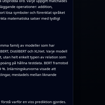
a utspridda ord. Varje uppgift matchades
läggande operationer: addition,
t bort lösa symboler och förenklat språket
nkta matematiska satser med tydligt
amma familj av modeller som har
BERT, DistilBERT och XLNet. Varje modell
t, utan helt enkelt typen av relation som
poäng på hållna testdata. BERT framstod
9 %. Inlärningskurvorna visade att
xlingar, mestadels mellan liknande
örstå varför en viss prediktion gjordes.