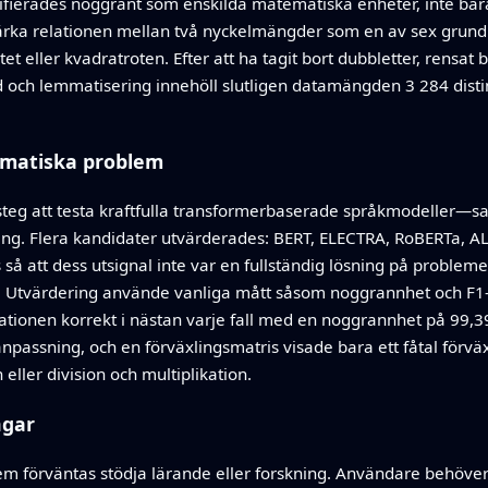
ntifierades noggrant som enskilda matematiska enheter, inte bar
ärka relationen mellan två nyckelmängder som en av sex grund
ltet eller kvadratroten. Efter att ha tagit bort dubbletter, rensa
och lemmatisering innehöll slutligen datamängden 3 284 disti
ematiska problem
eg att testa kraftfulla transformerbaserade språkmodeller—s
ng. Flera kandidater utvärderades: BERT, ELECTRA, RoBERTa, AL
 så att dess utsignal inte var en fullständig lösning på probleme
 Utvärdering använde vanliga mått såsom noggrannhet och F1-
lationen korrekt i nästan varje fall med en noggrannhet på 99,3
npassning, och en förväxlingsmatris visade bara ett fåtal förvä
eller division och multiplikation.
ngar
m förväntas stödja lärande eller forskning. Användare behöver f