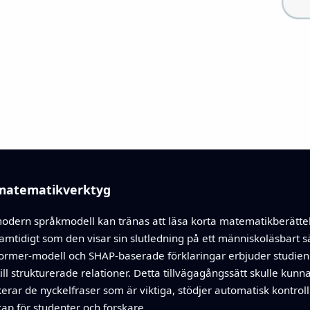
 matematikverktyg
n modern språkmodell kan tränas att läsa korta matematikberättel
samtidigt som den visar sin slutledning på ett människoläsbart
ormer-modell och SHAP-baserade förklaringar erbjuder studien 
 strukturerade relationer. Detta tillvägagångssätt skulle kunna
erar de nyckelfraser som är viktiga, stödjer automatisk kontrol
p för studenter och forskare.