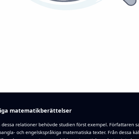
iga matematikberättelser
gen dessa relationer behövde studien först exempel. Författar
 bangla- och engelskspråkiga matematiska texter. Från dessa kä