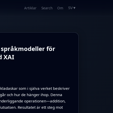
Artiklar
Search
Om
SV
▼
 språkmodeller för
d XAI
kladaskar som i själva verket beskriver
ingår och hur de hänger ihop. Denna
 underliggande operationen—addition,
lutsatsen. Resultatet är ett steg mot