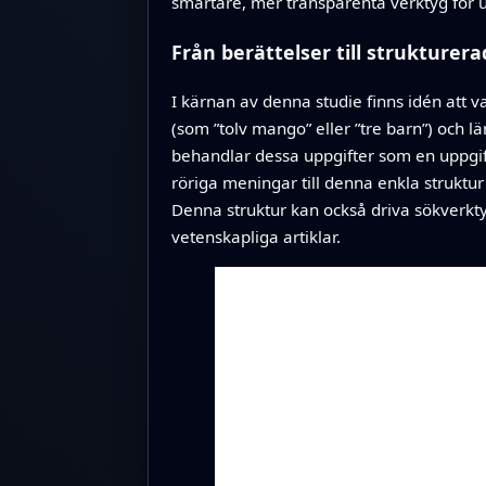
smartare, mer transparenta verktyg för u
Från berättelser till strukture
I kärnan av denna studie finns idén att 
(som ”tolv mango” eller ”tre barn”) och l
behandlar dessa uppgifter som en uppgif
röriga meningar till denna enkla struktu
Denna struktur kan också driva sökverkt
vetenskapliga artiklar.