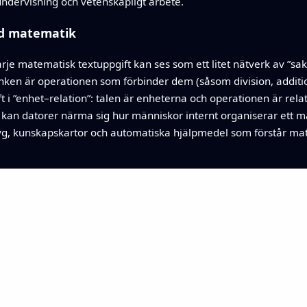
ndervisning och vetenskapligt arbete.
rad matematik
varje matematisk textuppgift kan ses som ett litet nätverk av ”s
änken är operationen som förbinder dem (såsom division, addition
t i ”enhet–relation”: talen är enheterna och operationen är r
r kan datorer närma sig hur människor internt organiserar ett 
yg, kunskapskartor och automatiska hjälpmedel som förstår mate