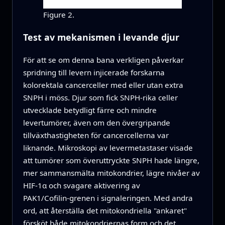
Figure 2.
Test av mekanismen i levande djur
För att se om denna bana verkligen påverkar
spridning till levern injicerade forskarna
kolorektala cancerceller med eller utan extra
SNPH i möss. Djur som fick SNPH‑rika celler
utvecklade betydligt färre och mindre
levertumörer, även om den övergripande
tillväxthastigheten för cancercellerna var
liknande. Mikroskopi av levermetastaser visade
att tumörer som överuttryckte SNPH hade längre,
mer sammansmälta mitokondrier, lägre nivåer av
HIF-1α och svagare aktivering av
PAK1/Cofilin‑grenen i signaleringen. Med andra
ord, att återställa det mitokondriella "ankaret"
försköt både mitokondriernas form och det