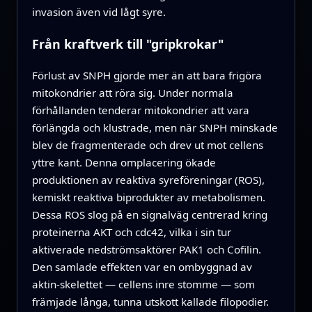
invasion även vid lågt syre.
Från kraftverk till "gripkrokar"
Förlust av SNPH gjorde mer än att bara frigöra
mitokondrier att röra sig. Under normala
förhållanden tenderar mitokondrier att vara
förlängda och klustrade, men när SNPH minskade
blev de fragmenterade och drev ut mot cellens
yttre kant. Denna omplacering ökade
produktionen av reaktiva syreföreningar (ROS),
kemiskt reaktiva biprodukter av metabolismen.
Dessa ROS slog på en signalväg centrerad kring
proteinerna AKT och cdc42, vilka i sin tur
aktiverade nedströmsaktörer PAK1 och Cofilin.
Den samlade effekten var en ombyggnad av
aktin-skelettet — cellens inre stomme — som
främjade långa, tunna utskott kallade filopodier.