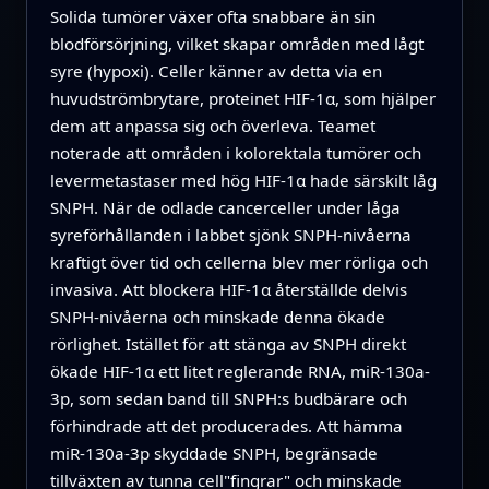
Solida tumörer växer ofta snabbare än sin
blodförsörjning, vilket skapar områden med lågt
syre (hypoxi). Celler känner av detta via en
huvudströmbrytare, proteinet HIF-1α, som hjälper
dem att anpassa sig och överleva. Teamet
noterade att områden i kolorektala tumörer och
levermetastaser med hög HIF-1α hade särskilt låg
SNPH. När de odlade cancerceller under låga
syreförhållanden i labbet sjönk SNPH‑nivåerna
kraftigt över tid och cellerna blev mer rörliga och
invasiva. Att blockera HIF-1α återställde delvis
SNPH‑nivåerna och minskade denna ökade
rörlighet. Istället för att stänga av SNPH direkt
ökade HIF-1α ett litet reglerande RNA, miR-130a-
3p, som sedan band till SNPH:s budbärare och
förhindrade att det producerades. Att hämma
miR-130a-3p skyddade SNPH, begränsade
tillväxten av tunna cell"fingrar" och minskade