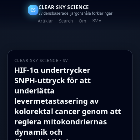
CLEAR SKY SCIENCE
CS
Evidensbaserade, jargonsnåla förklaringar
Artiklar
Search
Om
SV
▼
CLEAR SKY SCIENCE · SV
HIF-1α undertrycker
SNPH‑uttryck för att
underlätta
levermetastasering av
kolorektal cancer genom att
reglera mitokondriernas
dynamik och