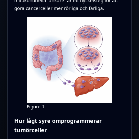
mitokondriella ”ankare” är ett nyckelsteg för att
göra cancerceller mer rörliga och farliga.
Figure 1.
Hur lågt syre omprogrammerar
tumörceller