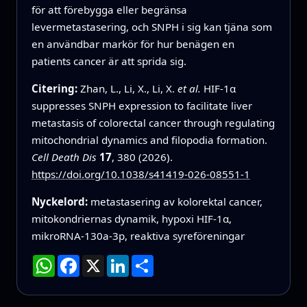
för att förebygga eller begränsa
levermetastasering, och SNPH i sig kan tjäna som
en användbar markör för hur benägen en
patients cancer är att sprida sig.
Citering:
Zhan, L., Li, X., Li, X.
et al.
HIF-1α
suppresses SNPH expression to facilitate liver
metastasis of colorectal cancer through regulating
mitochondrial dynamics and filopodia formation.
Cell Death Dis
17
, 380 (2026).
https://doi.org/10.1038/s41419-026-08551-1
Nyckelord:
metastasering av kolorektal cancer,
mitokondriernas dynamik, hypoxi HIF-1α,
mikroRNA-130a-3p, reaktiva syreföreningar
WhatsApp
Facebook
X
LinkedIn
Dela