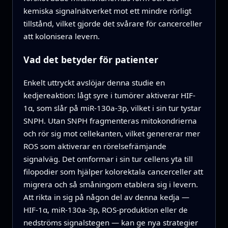
kemiska signalnätverket mot ett mindre rörligt
tillstånd, vilket gjorde det svårare för cancerceller
att kolonisera levern.
Vad det betyder för patienter
Enkelt uttryckt avslöjar denna studie en
kedjereaktion: lågt syre i tumörer aktiverar HIF-
1α, som slår på miR-130a-3p, vilket i sin tur tystar
SNPH. Utan SNPH fragmenteras mitokondrierna
och rör sig mot cellekanten, vilket genererar mer
ROS som aktiverar en rörelsefrämjande
signalväg. Det omformar i sin tur cellens yta till
filopodier som hjälper kolorektala cancerceller att
migrera och så småningom etablera sig i levern.
Att rikta in sig på någon del av denna kedja —
HIF-1α, miR-130a-3p, ROS‑produktion eller de
nedströms signalstegen — kan ge nya strategier