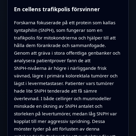
En cellens trafikpolis försvinner
Forskarna fokuserade på ett protein som kallas
syntaphilin (SNPH), som fungerar som en
trafikpolis för mitokondrierna och hjälper till att
hålla dem förankrade och sammanfogade.
Genom att gräva i stora offentliga genbanker och
analysera patientprover fann de att
SNPH‑nivåerna är högre i närliggande frisk
vävnad, lägre i primära kolorektala tumörer och
lägst i levermetastaser. Patienter vars tumörer
hade lite SNPH tenderade att få sämre
överlevnad. I både cellinjer och musmodeller
minskade en ökning av SNPH antalet och
storleken på levertumörer, medan låg SNPH var
kopplat till mer aggressiv spridning. Dessa
mönster tyder på att förlusten av denna