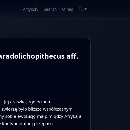
Artykuły
Search
O nas
PL
▼
radolichopithecus aff.
 Jej czaszka, zgnieciona i
o zwierzę było bliższe współczesnym
y sobie ewolucję małp między Afryką a
e kontynentalnej przepaści.