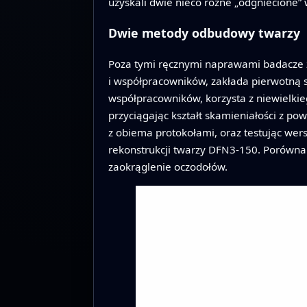
uzyskali dwie nieco różne „odgniecione” 
Dwie metody odbudowy twarzy
Poza tymi ręcznymi naprawami badacze z
i współpracowników, zakłada pierwotną s
współpracowników, korzysta z niewielki
przyciągając kształt skamieniałości z p
z obiema protokołami, oraz testując we
rekonstrukcji twarzy DFN3-150. Porównan
zaokrąglenie oczodołów.