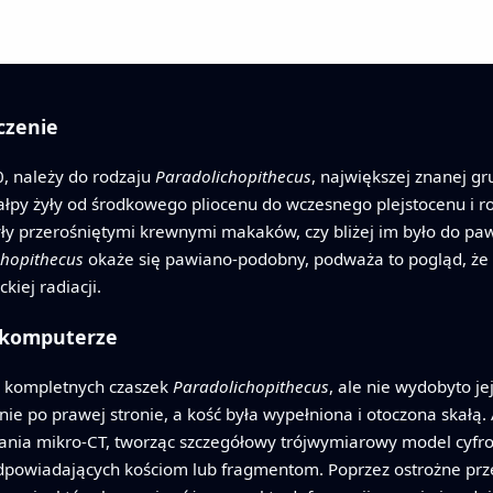
czenie
, należy do rodzaju
Paradolichopithecus
, największej znanej g
py żyły od środkowego pliocenu do wczesnego plejstocenu i rozp
yły przerośniętymi krewnymi makaków, czy bliżej im było do paw
chopithecus
okaże się pawiano-podobny, podważa to pogląd, że
kiej radiacji.
a komputerze
al kompletnych czaszek
Paradolichopithecus
, ale nie wydobyto je
lnie po prawej stronie, a kość była wypełniona i otoczona skałą. 
nia mikro-CT, tworząc szczegółowy trójwymiarowy model cyfrow
dpowiadających kościom lub fragmentom. Poprzez ostrożne prze