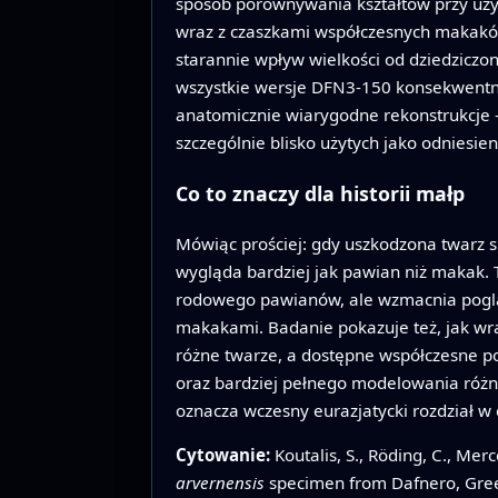
sposób porównywania kształtów przy uży
wraz z czaszkami współczesnych makaków 
starannie wpływ wielkości od dziedziczo
wszystkie wersje DFN3-150 konsekwentni
anatomicznie wiarygodne rekonstrukcje
szczególnie blisko użytych jako odniesie
Co to znaczy dla historii małp
Mówiąc prościej: gdy uszkodzona twarz 
wygląda bardziej jak pawian niż makak. 
rodowego pawianów, ale wzmacnia pogląd
makakami. Badanie pokazuje też, jak wra
różne twarze, a dostępne współczesne p
oraz bardziej pełnego modelowania różni
oznacza wczesny eurazjatycki rozdział w
Cytowanie:
Koutalis, S., Röding, C., Mer
arvernensis
specimen from Dafnero, Gre