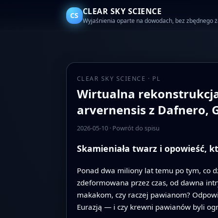
CLEAR SKY SCIENCE
CS
Wyjaśnienia oparte na dowodach, bez zbędnego 
CLEAR SKY SCIENCE · PL
Wirtualna rekonstrukcja
arvernensis z Dafnero, 
2026-05-10
·
Powrót do spisu
Skamieniała twarz i opowieść, k
Ponad dwa miliony lat temu po tym, co dz
zdeformowana przez czas, od dawna intry
makakom, czy raczej pawianom? Odpowie
Eurazją — i czy krewni pawianów byli ogra