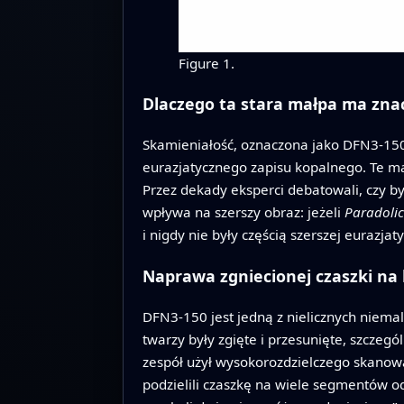
Figure 1.
Dlaczego ta stara małpa ma zna
Skamieniałość, oznaczona jako DFN3-150
eurazjatycznego zapisu kopalnego. Te mał
Przez dekady eksperci debatowali, czy b
wpływa na szerszy obraz: jeżeli
Paradoli
i nigdy nie były częścią szerszej eurazjatyc
Naprawa zgniecionej czaszki n
DFN3-150 jest jedną z nielicznych niem
twarzy były zgięte i przesunięte, szczegó
zespół użył wysokorozdzielczego skanowa
podzielili czaszkę na wiele segmentów o