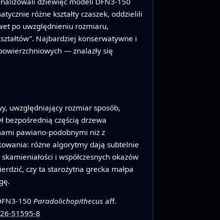
nalizowali dziewięć modeli DFN3-150
cznie różne kształty czaszek, oddzielili
awet po uwzględnieniu rozmiaru,
ształtów”. Najbardziej konserwatywne i
owierzchniowych — znalazły się
y, uwzględniający rozmiar sposób,
ł bezpośrednią częścią drzewa
rmami pawiano-podobnymi niż z
kowania: różne algorytmy dają subtelnie
 skamieniałości i współczesnych okazów
erdzić, czy ta starożytna grecka małpa
gę.
f DFN3-150
Paradolichopithecus
aff.
026-51595-8