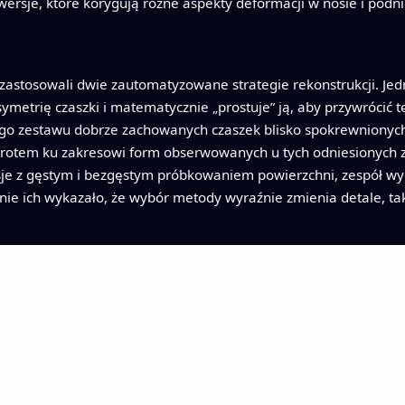
wersje, które korygują różne aspekty deformacji w nosie i podni
astosowali dwie zautomatyzowane strategie rekonstrukcji. Je
ymetrię czaszki i matematycznie „prostuje” ją, aby przywrócić
ego zestawu dobrze zachowanych czaszek blisko spokrewnionych
owrotem ku zakresowi form obserwowanych u tych odniesionych z
rsje z gęstym i bezgęstym próbkowaniem powierzchni, zespół w
ie ich wykazało, że wybór metody wyraźnie zmienia detale, tak