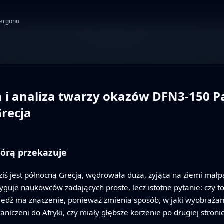
żargonu
 i analiza twarzy okazów DFN3-150 Pa
Grecja
tórą przekazuje
iś jest północną Grecją, wędrowała duża, żyjąca na ziemi małpa.
guje naukowców zadających proste, lecz istotne pytanie: czy t
dź ma znaczenie, ponieważ zmienia sposób, w jaki wyobrażam
niczeni do Afryki, czy miały głębsze korzenie po drugiej stroni