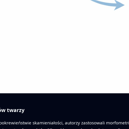
tów twarzy
 o pokrewieństwie skamieniałości, autorzy zastosowali morfom