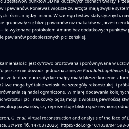
ciu zestawów punktów 3D na kluczowych cechach twarzy. Przea
i pawianów. Ponieważ większe zwierzęta mają zwykle systematy
nych różnic między liniami. W szeregu testów statystycznych, n
e grupowały się bliżej pawianów niż makaków w „przestrzeni k
 — te wykonane protokołem Amano bez dodatkowych punktów p
nie pawianów podopierzonych płci żeńskiej.
skamieniałości jest cyfrowo prostowana i porównywana w uczciw
To jeszcze nie dowodzi jednoznacznie, że
Paradolichopithecus
by
, że te duże eurazjatyckie małpy miały bliższe korzenie z fo
żliwe mogą być takie wnioski na szczegóły rekonstrukcji i prób
orównania są nadal ograniczone. W miarę dodawania kolejnych
c wzrostu i płci, naukowcy będą mogli z większą pewnością stwi
 ewolucji pawianów, czy reprezentuje blisko spokrewnioną odno
ceron, G.
et al.
Virtual reconstruction and analysis of the face o
ece.
Sci Rep
16
, 14703 (2026).
https://doi.org/10.1038/s41598-