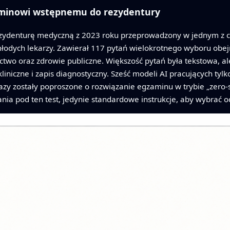
minowi wstępnemu do rezydentury
ydenturę medyczną z 2023 roku przeprowadzony w jednym z czo
 młodych lekarzy. Zawierał 117 pytań wielokrotnego wyboru o
nictwo oraz zdrowie publiczne. Większość pytań była tekstowa, a
 kliniczne i zapis diagnostyczny. Sześć modeli AI pracujących tyl
azy zostały poproszone o rozwiązanie egzaminu w trybie „zero-s
nia pod ten test, jedynie standardowe instrukcje, aby wybrać 