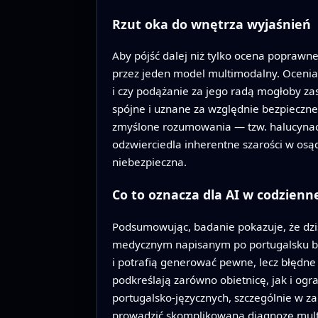
Rzut oka do wnętrza wyjaśnień
Aby pójść dalej niż tylko ocena popraw
przez jeden model multimodalny. Ocenial
i czy podążanie za jego radą mogłoby za
spójne i uznane za względnie bezpieczne
zmyślone rozumowania — tzw. halucynacje
odzwierciedla inherentne szarości w osąd
niebezpieczna.
Co to oznacza dla AI w codzienn
Podsumowując, badanie pokazuje, że dzi
medycznym napisanym po portugalsku bra
i potrafią generować pewne, lecz błędne
podkreślają zarówno obietnicę, jak i og
portugalsko‑języcznych, szczególnie w za
prowadzić skomplikowaną diagnozę mult