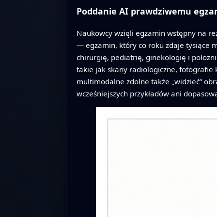
Poddanie AI prawdziwemu egza
Naukowcy wzięli egzamin wstępny na rez
— egzamin, który co roku zdaje tysiące
chirurgię, pediatrię, ginekologię i położ
takie jak skany radiologiczne, fotografie
multimodalne zdolne także „widzieć” obr
wcześniejszych przykładów ani dopasowa