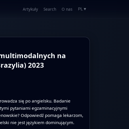
Artykuły
Search
O nas
PL
▼
 multimodalnych na
razylia) 2023
eprowadza się po angielsku. Badanie
istymi pytaniami egzaminacyjnymi
ntgenowskie? Odpowiedź pomaga lekarzom,
elski nie jest językiem dominującym.