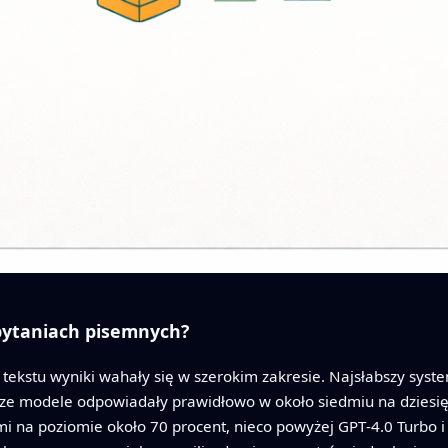
 pytaniach pisemnych?
z tekstu wyniki wahały się w szerokim zakresie. Najsłabszy sy
psze modele odpowiadały prawidłowo w około siedmiu na dzies
mi na poziomie około 70 procent, nieco powyżej GPT‑4.0 Turbo 