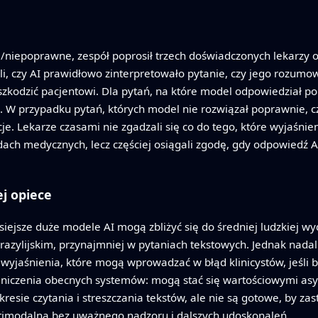
ne/niepoprawne, zespół poprosił trzech doświadczonych lekarz
i, czy AI prawidłowo zinterpretowało pytanie, czy jego rozum
szkodzić pacjentowi. Dla pytań, na które model odpowiedział po
. W przypadku pytań, których model nie rozwiązał poprawnie, 
. Lekarze czasami nie zgadzali się co do tego, które wyjaśnie
ach medycznych, lecz częściej osiągali zgodę, gdy odpowiedź AI
ej opiece
siejsze duże modele AI mogą zbliżyć się do średniej ludzkiej
zylijskim, przynajmniej w pytaniach tekstowych. Jednak nada
 wyjaśnienia, które mogą wprowadzać w błąd klinicystów, jeśli
raniczenia obecnych systemów: mogą stać się wartościowymi as
kresie czytania i streszczania tekstów, ale nie są gotowe, by za
imodalną bez uważnego nadzoru i dalszych udoskonaleń.