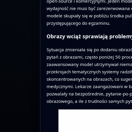
open‑source i komercyjnymi. Jeden mode
wydajność nie musi być zarezerwowana d
modele skupiały się w pobliżu środka pul
przystępującego do egzaminu.
Obrazy wciąż sprawiają problem
Sytuacja zmieniała się po dodaniu obra
pytań z obrazami, często poniżej 50 proc
zaawansowany model utrzymywał niemal t
przekrojach tematycznych systemy radziły 
skoncentrowanych na obrazach, co suger
medycznymi. Lekarze zaangażowani w badan
pozwalały na bezpośrednie, pytanie‑po‑py
obrazowego, a ile z trudności samych py