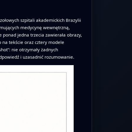
łowych szpitali akademickich Brazylii
bejmujących medycynę wewnętrzną,
le ponad jedna trzecia zawierała obrazy,
ko na tekście oraz cztery modele
hot”: nie otrzymały żadnych
odpowiedź i uzasadnić rozumowanie.