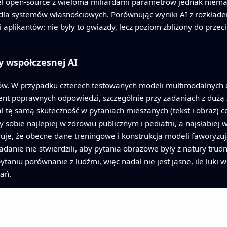
l open‑source z wieloma miliardami parametrów jednak niemal 
la systemów własnościowych. Porównując wyniki AI z rozkłade
i aplikantów: nie były to gwiazdy, lecz poziom zbliżony do prze
y współczesnej AI
zów. W przypadku czterech testowanych modeli multimodalnych
ent poprawnych odpowiedzi, szczególnie przy zadaniach z dużą z
ę samą skuteczność w pytaniach mieszanych (tekst i obraz) c
sobie najlepiej w zdrowiu publicznym i pediatrii, a najsłabiej w
uje, że obecne dane treningowe i konstrukcja modeli faworyzu
ie nie stwierdzili, aby pytania obrazowe były z natury trudni
taniu porównanie z ludźmi, więc nadal nie jest jasne, ile luk
tań.