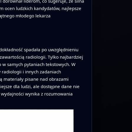
dorównał liderom, co sugeruje, że silna
m ocen ludzkich kandydatów, najlepsze
ciętnego młodego lekarza
 dokładność spadała po uwzględnieniu
awartością radiologii. Tylko najbardziej
o w samych pytaniach tekstowych. W
 radiologii i innych zadaniach
ją materiały pisane nad obrazami
ejsze dla ludzi, ale dostępne dane nie
i w wydajności wynika z rozumowania