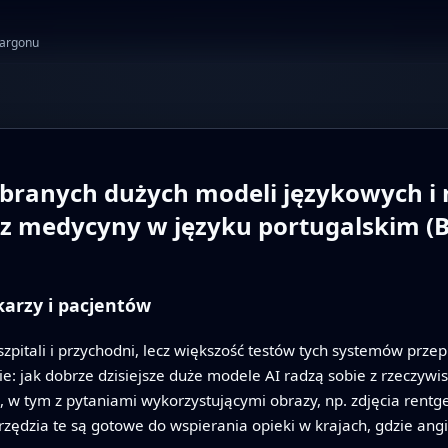
żargonu
branych dużych modeli językowych i
z medycyny w języku portugalskim (B
karzy i pacjentów
szpitali i przychodni, lecz większość testów tych systemów prz
ie: jak dobrze dzisiejsze duże modele AI radzą sobie z rzeczyw
m), w tym z pytaniami wykorzystującymi obrazy, np. zdjęcia re
zędzia te są gotowe do wspierania opieki w krajach, gdzie angi