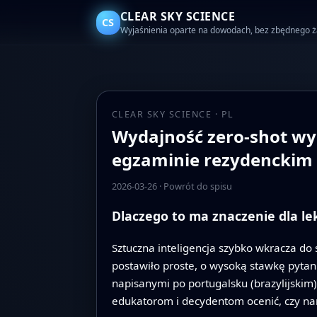
CLEAR SKY SCIENCE
CS
Wyjaśnienia oparte na dowodach, bez zbędnego 
CLEAR SKY SCIENCE · PL
Wydajność zero-shot wy
egzaminie rezydenckim 
2026-03-26
·
Powrót do spisu
Dlaczego to ma znaczenie dla le
Sztuczna inteligencja szybko wkracza do 
postawiło proste, o wysoką stawkę pytan
napisanymi po portugalsku (brazylijski
edukatorom i decydentom ocenić, czy nar