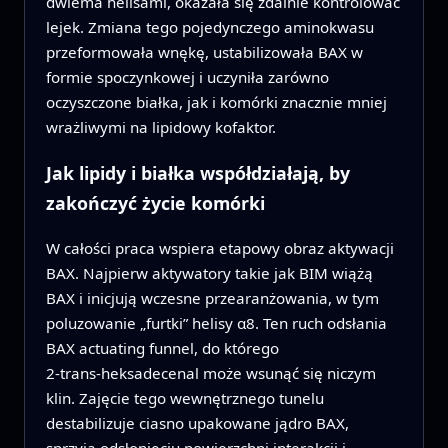
dwiema helisami, okazała się zdalnie kontrolować
lejek. Zmiana tego pojedynczego aminokwasu
przeformowała wnękę, ustabilizowała BAX w
formie spoczynkowej i uczyniła zarówno
oczyszczone białka, jak i komórki znacznie mniej
wrażliwymi na lipidowy kofaktor.
Jak lipidy i białka współdziałają, by
zakończyć życie komórki
W całości praca wspiera etapowy obraz aktywacji
BAX. Najpierw aktywatory takie jak BIM wiążą
BAX i inicjują wczesne przearanżowania, w tym
poluzowanie „furtki” helisy α8. Ten ruch odsłania
BAX actuating funnel, do którego
2‑trans‑heksadecenal może wsunąć się niczym
klin. Zajęcie tego wewnętrznego tunelu
destabilizuje ciasno upakowane jądro BAX,
sprzyja odsłonięciu powierzchni interakcji i