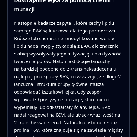
Dostrajanie lejka za pomocą chemii i
mutacji
Następnie badacze zapytali, które cechy lipidu i
samego BAX są kluczowe dla tego partnerstwa.
Krótsze lub chemicznie zmodyfikowane wersje
lipidu nadal mogły stykać się z BAX, ale znacznie
słabiej wywoływały jego aktywację lub aktywność
tworzenia porów. Natomiast długie łańcuchy
najbardziej podobne do 2‑trans‑heksadecenalu
najlepiej przełączały BAX, co wskazuje, że długość
łańcucha i struktura grupy głównej muszą
odpowiadać kształtowi lejka. Gdy zespół
wprowadził precyzyjne mutacje, które nieco
wypełniały lub odkształcały ściany lejka, BAX
nadal reagował na BIM, ale utracił wrażliwość na
2‑trans‑heksadecenal. Naturalnie istotne resztę,
prolina 168, która znajduje się na zawiasie między