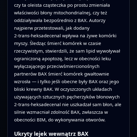
czy ta oleista cząsteczka po prostu zmieniała
właściwości błony mitochondrialnej, czy też
oddziaływała bezpośrednio z BAX. Autorzy
najpierw przetestowali, jak dodany
2‑trans‑heksadecenal wpływa na żywe komórki
myszy. Śledząc śmierć komórek w czasie
rzeczywistym, stwierdzili, że sam lipid wywoływał
ograniczoną apoptozę, lecz w obecności leku
wyłączającego przeciwśmiercionośnych
partnerów BAX śmierć komórek gwałtownie
wzrosła — i tylko jeśli obecne były BAX oraz jego
bliski krewny BAK. W oczyszczonych układach
używających sztucznych pęcherzyków błonowych
2‑trans‑heksadecenal nie uszkadzał sam błon, ale
silnie wzmacniał zdolność BAX, zwłaszcza w
obecności BIM, do wykonywania otworów.
Ukryty lejek wewnątrz BAX