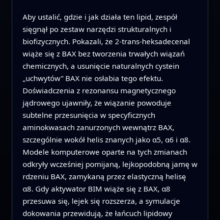
Aby ustalić, gdzie i jak działa ten lipid, zespół
sięgnął po zestaw narzędzi strukturalnych i
biofizycznych. Pokazali, że 2‑trans‑heksadecenal
wiąże się z BAX bez tworzenia trwałych wiązań
chemicznych, a usunięcie naturalnych cystein
„uchwytów” BAX nie osłabia tego efektu.
Doświadczenia z rezonansu magnetycznego
jądrowego ujawniły, że wiązanie powoduje
subtelne przesunięcia w specyficznych
aminokwasach zanurzonych wewnątrz BAX,
szczególnie wokół helis znanych jako α5, α6 i α8.
Modele komputerowe oparte na tych zmianach
odkryły wcześniej pomijaną, lejkopodobną jamę w
rdzeniu BAX, zamykaną przez elastyczną helisę
α8. Gdy aktywator BIM wiąże się z BAX, α8
przesuwa się, lejek się rozszerza, a symulacje
dokowania przewidują, że łańcuch lipidowy