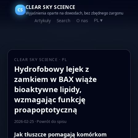
CLEAR SKY SCIENCE
CS
Wyjaśnienia oparte na dowodach, bez zbędnego żargonu
Artykuły
Search
O nas
PL
▼
CLEAR SKY SCIENCE · PL
Hydrofobowy lejek z
zamkiem w BAX wiąże
bioaktywne lipidy,
wzmagając funkcję
proapoptotyczną
2026-02-25
·
Powrót do spisu
Jak tłuszcze pomagają komórkom