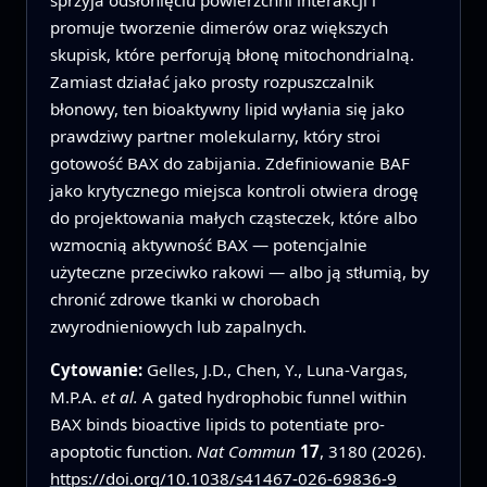
promuje tworzenie dimerów oraz większych
skupisk, które perforują błonę mitochondrialną.
Zamiast działać jako prosty rozpuszczalnik
błonowy, ten bioaktywny lipid wyłania się jako
prawdziwy partner molekularny, który stroi
gotowość BAX do zabijania. Zdefiniowanie BAF
jako krytycznego miejsca kontroli otwiera drogę
do projektowania małych cząsteczek, które albo
wzmocnią aktywność BAX — potencjalnie
użyteczne przeciwko rakowi — albo ją stłumią, by
chronić zdrowe tkanki w chorobach
zwyrodnieniowych lub zapalnych.
Cytowanie:
Gelles, J.D., Chen, Y., Luna-Vargas,
M.P.A.
et al.
A gated hydrophobic funnel within
BAX binds bioactive lipids to potentiate pro-
apoptotic function.
Nat Commun
17
, 3180 (2026).
https://doi.org/10.1038/s41467-026-69836-9