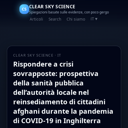
CLEAR SKY SCIENCE
CS
Spiegazioni basate sulle evidenze, con poco gergo
Articoli
Search
Chi siamo
IT
▼
CLEAR SKY SCIENCE · IT
Rispondere a crisi
sovrapposte: prospettiva
della sanità pubblica
dell’autorità locale nel
reinsediamento di cittadini
afghani durante la pandemia
di COVID-19 in Inghilterra