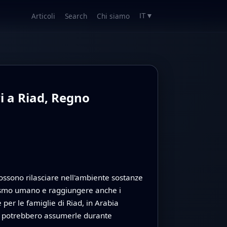
Articoli
Search
Chi siamo
IT
▼
ri a Riad, Regno
ossono rilasciare nell'ambiente sostanze
nismo umano e raggiungere anche i
er le famiglie di Riad, in Arabia
nti potrebbero assumerle durante