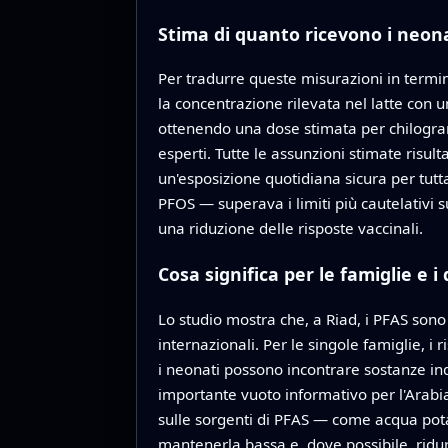
Stima di quanto ricevono i neon
Per tradurre queste misurazioni in termini
la concentrazione rilevata nel latte con 
ottenendo una dose stimata per chilogram
esperti. Tutte le assunzioni stimate risul
un'esposizione quotidiana sicura per tutta
PFOS — superava i limiti più cautelativi su
una riduzione delle risposte vaccinali.
Cosa significa per le famiglie e i 
Lo studio mostra che, a Riad, i PFAS sono
internazionali. Per le singole famiglie, i
i neonati possono incontrare sostanze indus
importante vuoto informativo per l'Arabia 
sulle sorgenti di PFAS — come acqua potabi
mantenerla bassa e, dove possibile, ridu