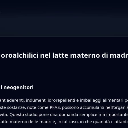
o
uoroalchilici nel latte materno di mad
i neogenitori
antiaderenti, indumenti idrorepellenti e imballaggi alimentari p
ueste sostanze, note come PFAS, possono accumularsi nell'orga
la vita. Questo studio pone una domanda semplice ma importante p
tte materno delle madri e, in tal caso, in che quantità i latta