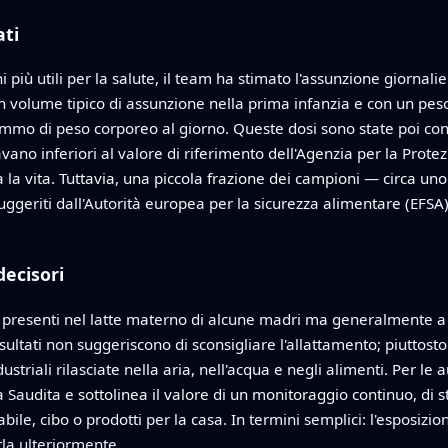
ati
 più utili per la salute, il team ha stimato l'assunzione giornal
un volume tipico di assunzione nella prima infanzia e con un peso
mo di peso corporeo al giorno. Queste dosi sono state poi conf
tavano inferiori al valore di riferimento dell'Agenzia per la Pro
 la vita. Tuttavia, una piccola frazione dei campioni — circa uno 
ggeriti dall'Autorità europea per la sicurezza alimentare (EFSA), f
decisori
 presenti nel latte materno di alcune madri ma generalmente a l
 risultati non suggeriscono di sconsigliare l'allattamento; piuttos
triali rilasciate nella aria, nell'acqua e negli alimenti. Per le a
Saudita e sottolinea il valore di un monitoraggio continuo, di stu
le, cibo o prodotti per la casa. In termini semplici: l'esposizio
rla ulteriormente.