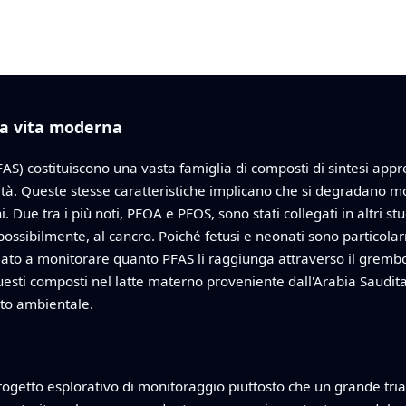
la vita moderna
FAS) costituiscono una vasta famiglia di composti di sintesi appre
ilità. Queste stesse caratteristiche implicano che si degradano
Due tra i più noti, PFOA e PFOS, sono stati collegati in altri stu
, possibilmente, al cancro. Poiché fetusi e neonati sono particola
ziato a monitorare quanto PFAS li raggiunga attraverso il grembo 
uesti composti nel latte materno proveniente dall'Arabia Saudit
nto ambientale.
progetto esplorativo di monitoraggio piuttosto che un grande tr