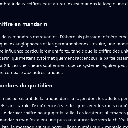
ombre à deux chiffres peut attirer les estimations le long d’une
chiffre en mandarin
 deux manières marquantes. D’abord, ils plaçaient généralement
 que les anglophones et les germanophones. Ensuite, une modél
ne influence particulièrement forte, tandis que le chiffre des un
rin, qui mettent systématiquement l’accent sur la partie dizai
ur 23. Les chercheurs soutiennent que ce système régulier peut 
auche comparé aux autres langues.
nombres du quotidien
ret mais persistant de la langue dans la façon dont les adultes
 sans parole, l’expérience à vie des gens avec les mots numé
u le dernier chiffre pour juger la taille. Les locuteurs allemand
mandarin manifestaient une puissante attraction vers le chiffre i
aliste, le message est que notre « ligne numérique » mentale n’e