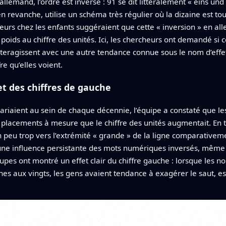
n allemand, l’ordre est inversé : 91 se dit littéralement « eins un
n revanche, utilise un schéma très régulier où la dizaine est tou
ieurs chez les enfants suggéraient que cette « inversion » en al
oids au chiffre des unités. Ici, les chercheurs ont demandé si ce
interagissent avec une autre tendance connue sous le nom d’effe
e qu’elles voient.
et des chiffres de gauche
riaient au sein de chaque décennie, l’équipe a constaté que le
lacements à mesure que le chiffre des unités augmentait. En te
 peu trop vers l’extrémité « grande » de la ligne comparativem
une influence persistante des mots numériques inversés, même
roupes ont montré un effet clair du chiffre gauche : lorsque les 
nes aux vingts, les gens avaient tendance à exagérer le saut, e