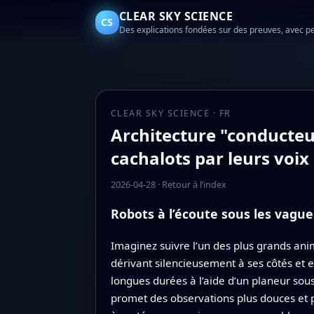
CLEAR SKY SCIENCE
CS
Des explications fondées sur des preuves, avec p
CLEAR SKY SCIENCE · FR
Architecture "conducteu
cachalots par leurs voi
2026-04-28
·
Retour à l’index
Robots à l’écoute sous les vague
Imaginez suivre l’un des plus grands ani
dérivant silencieusement à ses côtés et
longues durées à l’aide d’un planeur sou
promet des observations plus douces et 