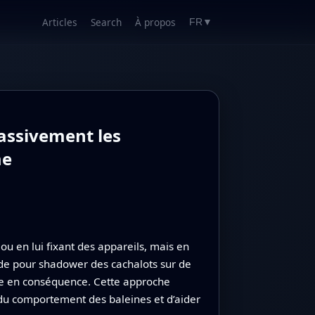
Articles
Search
À propos
FR
▼
assivement les
me
u en lui fixant des appareils, mais en
ode pour shadower des cachalots sur de
ige en conséquence. Cette approche
du comportement des baleines et d’aider