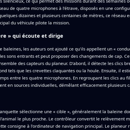
silencieux, ce qui permet des missions durant des semaines ou 
éseau de quatre microphones à l’étrave, disposés en une configu
uelques dizaines et plusieurs centaines de mètres, ce réseau e
ipal du véhicule pilote la mission.
re » qui écoute et dirige
e baleines, les auteurs ont ajouté ce qu’ils appellent un « cond
es sons entrants et peut proposer des changements de cap. Ce 
ensemble des capteurs du planeur. D’abord, il détecte les clics br
ond tels que les crevettes claquantes ou la houle. Ensuite, il est
ps entre les quatre microphones. En regroupant les clics au fil
chent en sources individuelles, démêlant efficacement plusieur
banquette sélectionne une « cible », généralement la baleine dont 
 l’animal le plus proche. Le contrôleur convertit le relèvement
tte consigne à l’ordinateur de navigation principal. Le planeur