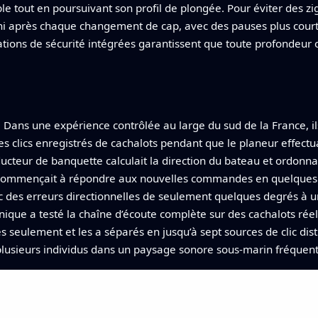
ible tout en poursuivant son profil de plongée. Pour éviter des z
 après chaque changement de cap, avec des pauses plus courtes
ications de sécurité intégrées garantissent que toute profondeu
x. Dans une expérience contrôlée au large du sud de la France, i
s clics enregistrés de cachalots pendant que le planeur effectu
nducteur de banquette calculait la direction du bateau et ordon
 commençait à répondre aux nouvelles commandes en quelques di
des erreurs directionnelles de seulement quelques degrés à u
que a testé la chaîne d’écoute complète sur des cachalots réels
 seulement et les a séparés en jusqu’à sept sources de clic dist
 plusieurs individus dans un paysage sonore sous‑marin fréquent