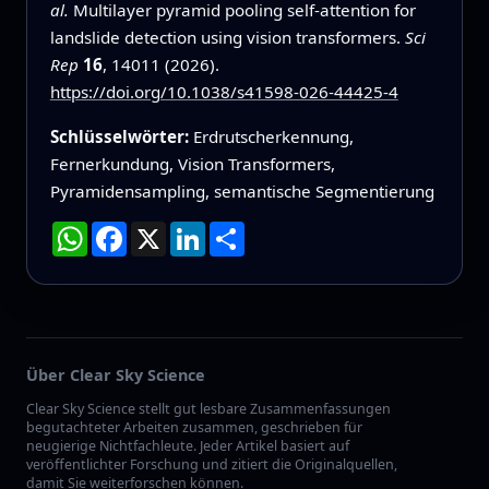
al.
Multilayer pyramid pooling self-attention for
landslide detection using vision transformers.
Sci
Rep
16
, 14011 (2026).
https://doi.org/10.1038/s41598-026-44425-4
Schlüsselwörter:
Erdrutsch­erkennung,
Fernerkundung, Vision Transformers,
Pyramidensampling, semantische Segmentierung
WhatsApp
Facebook
X
LinkedIn
Teilen
Über Clear Sky Science
Clear Sky Science stellt gut lesbare Zusammenfassungen
begutachteter Arbeiten zusammen, geschrieben für
neugierige Nichtfachleute. Jeder Artikel basiert auf
veröffentlichter Forschung und zitiert die Originalquellen,
damit Sie weiterforschen können.