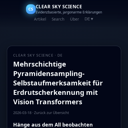
CLEAR SKY SCIENCE
CS
Evidenzbasierte, jargonarme Erklärungen
Artikel
Search
Über
DE
▼
CLEAR SKY SCIENCE · DE
Mehrschichtige
Pyramidensampling-
Selbstaufmerksamkeit für
Erdrutsch­erkennung mit
Vision Transformers
2026-03-18
·
Zurück zur Übersicht
Hänge aus dem All beobachten