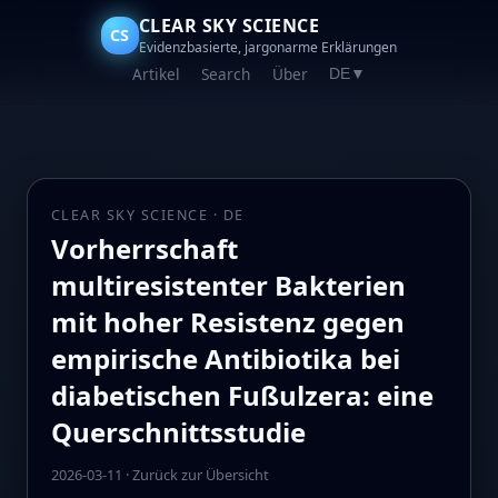
CLEAR SKY SCIENCE
CS
Evidenzbasierte, jargonarme Erklärungen
Artikel
Search
Über
DE
▼
CLEAR SKY SCIENCE · DE
Vorherrschaft
multiresistenter Bakterien
mit hoher Resistenz gegen
empirische Antibiotika bei
diabetischen Fußulzera: eine
Querschnittsstudie
2026-03-11
·
Zurück zur Übersicht