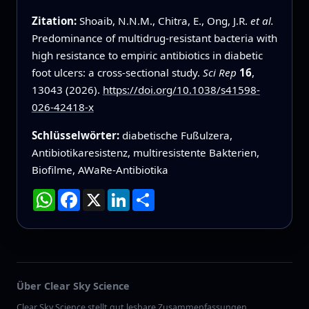
Zitation:
Shoaib, N.N.M., Chitra, E., Ong, J.R.
et al.
Predominance of multidrug-resistant bacteria with
high resistance to empiric antibiotics in diabetic
foot ulcers: a cross-sectional study.
Sci Rep
16
,
13043 (2026).
https://doi.org/10.1038/s41598-
026-42418-x
Schlüsselwörter:
diabetische Fußulzera,
Antibiotikaresistenz, multiresistente Bakterien,
Biofilme, AWaRe-Antibiotika
WhatsApp
Facebook
X
LinkedIn
Teilen
Über Clear Sky Science
Clear Sky Science stellt gut lesbare Zusammenfassungen