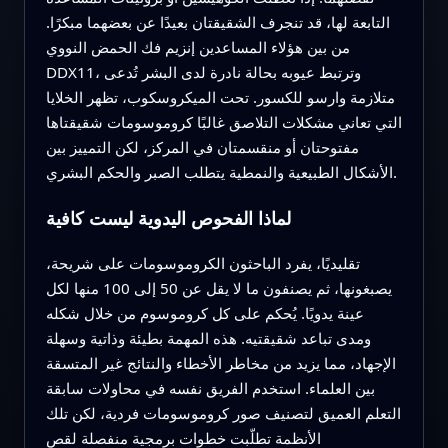
التابعة لها، قد تنجرف الشقيقتان بعيدًا عن بعضهما مبكرًا.
من بين هؤلاء المساعدين إنزيم فك الحمض النووي
DDX11، وترتبط عيوبه بحالة نادرة لدى البشر تُدعى
متلازمة وارسو للكسور. تحت الميكروسكوب، تظهر الخلايا
التي تعاني مشكلات التلاصق غالبًا كروموسومات شقيقتاها
مفتوحتان أو منقسمتان في المركز، لكن التمييز بين
الأشكال الطبيعية والنمطية يتطلب الصبر والحكم البشري.
لماذا الفحوص اليدوية ليست كافية
تقليديًا، يفرد الباحثون الكروموسومات على شريحة،
يصبغونها، ثم يصنفون ما لا يقل عن 50 إلى 100 منها لكل
عينة يدويًا. يُحكم على كل كروموسوم من خلال شكله
ومدى تباعد شقيقتيه. هذه المهمة بطيئة وذاتية وسهلة
الإجهاد، مما يزيد من مخاطر الأخطاء والنتائج غير المتسقة
بين العلماء. استخدم الفريق نفسه في محاولات سابقة
التعلم العميق لتصنيف صور كروموسومات فردية، لكن تلك
الأنظمة تطلّبت خطوات برمجية منفصلة لقص