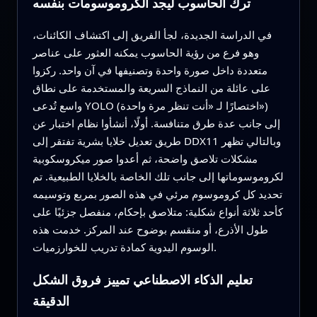
ترك الحاسوب ليجد الكروموسومات بنفسه
في الدراسة الجديدة، لجأ الفريق إلى اكتشاف الكائنات،
وهو فرع من رؤية الحاسوب يمكنه العثور على عناصر
متعددة داخل صورة واحدة وتصنيفها في آن واحد. ركزوا
على عائلة من النماذج السريعة والمستخدمة على نطاق
واسع تُدعى YOLO (اختصارًا لـ «أنت تنظر مرة واحدة»)
إلى جانب عدة طرق متنافسة. أولًا، أنشأوا نظام اختبار عن
طريق تعديل خلايا بشرية تفتقر إلى DDX11 وبالتالي تظهر
مشكلات تلاصق واضحة، ثم أعدوا صور ميكروسكوبية
لكروموسوماتها إلى جانب تلك الخاصة بالخلايا الطبيعية. تم
تحديد كل كروموسوم مرئي في هذه الصور بمربع وتوسيمه
كأحد ثلاثة أنواع شكلية: متلاصق بإحكام، منفصل جزئيًا على
طول الأذرع، أو منقسم بوضوح عند المركز. خدمت هذه
الوسوم اليدوية كمادة تدريب للخوارزميات.
تعليم الذكاء الاصطناعي تمييز فروق الشكل
الدقيقة