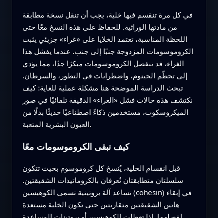
في كل مرة تنقسم فيها خلية، يجب أن تنقل نسخة مطابقة
من مادتها الوراثية. للحفاظ على هذه النسخ معًا حتى
اللحظة المناسبة، تعتمد الخلايا على «غراء» جزيئي يثبت
الكروموسومات المزدوجة جنبًا إلى جنب. عندما يفشل هذا
الغراء، قد تنفصل الكروموسومات مبكرًا جدًا، مما يؤدي
إلى تحطّم الجينوم، واضطرابات في التطور، والسرطان.
تبحث الدراسة الموضحة هنا مشكلة عملية للغاية: كيف
نكتشف هذه حالات فشل «الغراء» الدقيقة تلقائيًا في صور
الميكروسكوب، مستخدمين ذكاءً اصطناعيًا حديثًا بدلًا من
العيون البشرية المتعبة.
كيف تبقى الكروموسومات معًا
قبل انقسام الخلية، يُنسخ كل كروموسوم بحيث تتكون
سلسلتان متطابقتان تُعرفان بالكروماتيدات الشقيقتين.
تساعد آلة بروتينية تسمى الكوهيسين (cohesin) في إبقاء
هاتين الشقيقتين متقاربتين حتى تكون الخلية مستعدة
لفصلهما. إذا تعطلت الكوهيسين أو بروتينات المساعدة