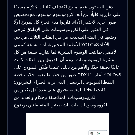
دقن الباحثون عدة نماذج اكتشاف كائنات مُدرَّبة مسبقًا
على ما يزيد قليلًا عن ألف كروموسوم موسوم، مع تخصيص
صور أخرى لاختبار الأداء. قارنوا مدى نجاح كل نموذج أولًا
في العثور على الكروموسومات على الإطلاق ثم في
وضعها في الفئة الصحيحة من بين الفئات الثلاث. من بين
الأنظمة المختبرة، أدت نسخة تُسمى YOLOv8 الأداء
الأفضل. طابقت الوسوم البشرية لما يقارب تسعة من كل
عشرة كروموسومات، رغم أن الفروق بين الفئات كانت
غالبًا دقيقة جدًا. والأهم من ذلك، عندما طُبّق النموذج على
صور من خلايا طبيعية وخلايا ناقصة DDX11، أعاد YOLOv8
النمط البيولوجي الرئيسي الذي يراه الخبراء البشريون:
كانت الخلايا المعيبة تحتوي على عدد أقل بكثير من
الكروموسومات المتلاصقة بإحكام والعديد من
الكروموسومات ذات الشقيقتين المنفصلتين بوضوح.