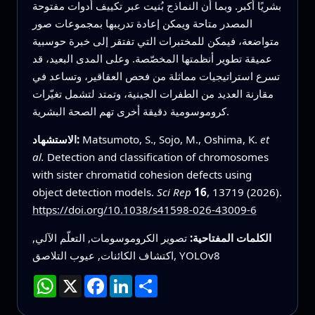
بشريًا أكبر. وبما أن النماذج بُنيت عبر تكييف أدوات مفتوحة
المصدر متاحة ويمكن إعادة تدريبها بمجموعات صور
متواضعة، فيمكن للمختبرات التي تفتقر إلى خبرة حوسبية
عميقة تطوير أنظمتها المخصّصة. وعلى المدى البعيد، قد
تسرع استراتيجيات مماثلة من فحص العقاقير، وتساعد في
مقارنة العديد من الطفرات الجينية، وتمتد لتشمل تغيّرات
كروموسومية دقيقة أخرى تهم الصحة البشرية.
et
Matsumoto, S., Sojo, M., Oshima, K.
الاستشهاد:
al.
Detection and classification of chromosomes
with sister chromatid cohesion defects using
object detection models.
Sci Rep
16
, 13719 (2026).
https://doi.org/10.1038/s41598-026-43009-6
الكلمات المفتاحية:
تصوير الكروموسومات, التعلّم الآلي,
اكتشاف الكائنات, عيوب التلاصق, YOLOv8
انشر
LinkedIn
Facebook
X
WhatsApp