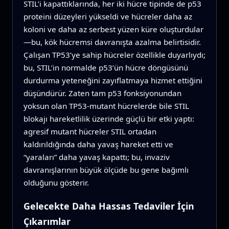
STIL’i kapattıklarında, her iki hücre tipinde de p53
proteini düzeyleri yükseldi ve hücreler daha az
koloni ve daha az serbest yüzen küre oluşturdular
—bu, kök hücremsi davranışta azalma belirtisidir.
Çalışan TP53’ye sahip hücreler özellikle duyarlıydı;
bu, STIL’in normalde p53’ün hücre döngüsünü
durdurma yeteneğini zayıflatmaya hizmet ettiğini
düşündürür. Zaten tam p53 fonksiyonundan
yoksun olan TP53‑mutant hücrelerde bile STIL
blokajı hareketlilik üzerinde güçlü bir etki yaptı:
agresif mutant hücreler STIL ortadan
kaldırıldığında daha yavaş hareket etti ve
“yaraları” daha yavaş kapattı; bu, invaziv
davranışlarının büyük ölçüde bu gene bağımlı
olduğunu gösterir.
Gelecekte Daha Hassas Tedaviler İçin
Çıkarımlar