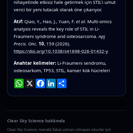
nihayetinde etkisiz hale getirmek için STIL’i umut
verici bir yeni tutacak olarak öne çıkarıyor.
Atıf:
Qiao, Y., Hao, J., Yuan, F.
et al.
Multi-omics
analysis reveals the key role of STIL in Li-
Fraumeni syndrome and osteosarcoma.
npj
Precis. Onc.
10
, 159 (2026).
https://doi.org/10.1038/s41698-026-01432-y
Anahtar kelimeler:
Li‑Fraumeni sendromu,
osteosarkom, TP53, STIL, kanser kök hücreleri
WhatsApp
X
Facebook
LinkedIn
Paylaş
Clear Sky Science hakkında
Clear Sky Science, meraklı fakat uzman olmayan okurlar için