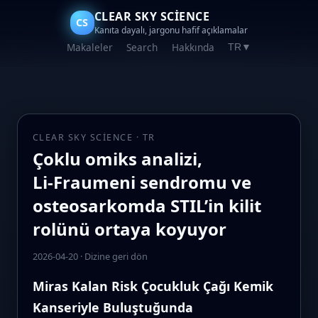
CLEAR SKY SCIENCE
CS
Kanıta dayalı, jargonu hafif açıklamalar
Makaleler
Search
Hakkında
TR
▼
CLEAR SKY SCIENCE · TR
Çoklu omiks analizi,
Li‑Fraumeni sendromu ve
osteosarkomda STIL’in kilit
rolünü ortaya koyuyor
2026-04-20
·
Dizine geri dön
Miras Kalan Risk Çocukluk Çağı Kemik
Kanseriyle Buluştuğunda