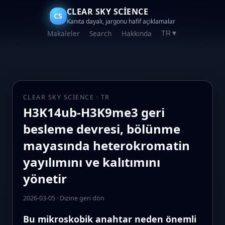
CLEAR SKY SCIENCE
CS
Kanıta dayalı, jargonu hafif açıklamalar
Makaleler
Search
Hakkında
TR
▼
CLEAR SKY SCIENCE · TR
H3K14ub-H3K9me3 geri
besleme devresi, bölünme
mayasında heterokromatin
yayılımını ve kalıtımını
yönetir
2026-03-05
·
Dizine geri dön
Bu mikroskobik anahtar neden önemli