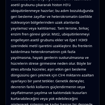
asetil grubunu çıkararak histon H3’ü
ubiquitinlenmeye hazırlar; bu adım bozulduğunda
geri besleme zayıflar ve heterokromatin özellikle
nükleasyon bölgelerinden uzak alanlarda
yayılamaz veya kalıtılamaz. Tam tersine, birkaç
enzim fren görevi görür. Mst2, ubiquitinlenmeyi
engelleyen asetil grubunu ekler ve Epe1 H3K9
üzerindeki metil işaretini uzaklaştırır. Bu frenlerin
kaldırılması heterokromatinin çok fazla
yayılmasına, hayati genlerin susturulmasına ve
hücrelerin strese girmesine neden olur. Böyle bir
stres altında hücreler, aşırı etkin geri besleme
döngüsünü geri çekmek için Clr4 miktarını azaltan
uyarlayıcı bir yanıt tetikler. Genetik deneyler,
devrenin farklı kollarını güçlendirmenin veya
zayıflatmanın yayılma ve kalıtımdaki kusurları
kurtarabileceğini veya yok edebileceğini
göstererek sistemin ne kadar hassas bir dengede