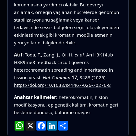
korunmasına yardımcı olabilir. Bu devreyi
anlamak, örneğin yaşlanan hücrelerde genomun
stabilizasyonunu sağlamak veya kanser
tedavisinde sessiz bölgeleri seçici olarak yeniden
etkinleştirmek gibi kromatini modüle etmenin
yeni yollarını bilgilendirebilir.
Atıf:
Toda, T., Zang, J., Qi, H.
et al.
An H3K14ub-
H3K9me3 feedback circuit governs
heterochromatin spreading and inheritance in
fission yeast.
Nat Commun
17
, 3483 (2026).
https://doi.org/10.1038/s41467-026-70276-8
Anahtar kelimeler:
heterokromatin, histon
modifikasyonu, epigenetik kalıtım, kromatin geri
besleme döngüsü, bölünme mayası
WhatsApp
X
Facebook
LinkedIn
Paylaş