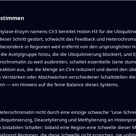
abstimmen
acetylase-Enzym namens Clr3 bereitet Histon H3 für die Ubiquiti
 dieser Schritt gestört, schwächt das Feedback und Heterochroma
sbesondere in Regionen weit entfernt von den ursprünglichen 
ie Acetylgruppe hinzu, die die Ubiquitinierung blockiert, und
rochromatin zu weit ausbreiten, schaltet essentielle Gene stum
reaktion aus, die die Menge an Clr4 reduziert und damit den üb
 Verstärken oder Abschwächen verschiedener Schaltstellen die
n — ein Hinweis auf die feine Balance dieses Systems.
terochromatin nicht durch eine einzige schwache "Lese-Schreib
 Ubiquitinierung, Deacetylierung und Methylierung an Histonprot
tabilen Schalter: Sobald eine Region eine Schwelle dieser Mar
während Regionen, die diese Schwelle nicht erreichen, nie voll