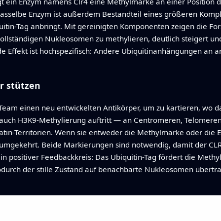
 ein Enzym namens Clr4 eine Methylmarke an einer Position de
asselbe Enzym ist außerdem Bestandteil eines größeren Kompl
uitin-Tag anbringt. Mit gereinigten Komponenten zeigen die For
 vollständigen Nukleosomen zu methylieren, deutlich steigert 
e Effekt ist hochspezifisch: Andere Ubiquitinanhängungen an a
r stützen
Team einen neu entwickelten Antikörper, um zu kartieren, wo 
wo auch H3K9-Methylierung auftritt — an Centromeren, Telomeren 
in-Territorien. Wenn sie entweder die Methylmarke oder die En
d umgekehrt. Beide Markierungen sind notwendig, damit der C
in positiver Feedbackkreis: Das Ubiquitin-Tag fördert die Met
, wodurch der stille Zustand auf benachbarte Nukleosomen übert