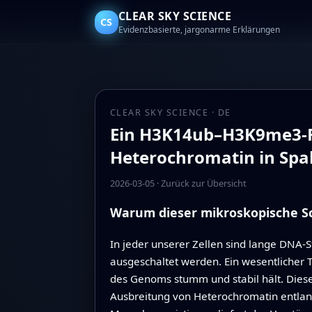
CLEAR SKY SCIENCE
CS
Evidenzbasierte, jargonarme Erklärungen
CLEAR SKY SCIENCE · DE
Ein H3K14ub–H3K9me3-Fe
Heterochromatin in Spa
2026-03-05
·
Zurück zur Übersicht
Warum dieser mikroskopische Sch
In jeder unserer Zellen sind lange DNA-St
ausgeschaltet werden. Ein wesentlicher 
des Genoms stumm und stabil hält. Diese
Ausbreitung von Heterochromatin entlan