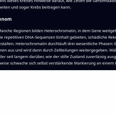
dnis dieses Kreises Hinweise darauf, wie Zellen die Genomstabil
iten und sogar Krebs beitragen kann.
Genom
 Manche Regionen bilden Heterochromatin, in dem Gene weitgehe
ie repetitiven DNA-Sequenzen Einhalt gebieten, schädliche R
lten. Heterochromatin durchläuft drei wesentliche Phasen: Es
ionen aus und wird dann durch Zellteilungen weitergegeben. Wäh
tler seit langem darüber, wie der stille Zustand zuverlässig au
sweise schwache sich selbst verstärkende Markierung an einem H