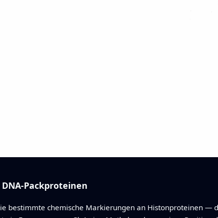
 DNA-Packproteinen
 wie bestimmte chemische Markierungen an Histonproteinen — de