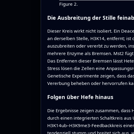
Figure 2.
Die Ausbreitung der Stille fein
Dieser Kreis wirkt nicht isoliert. Ein De
an derselben Stelle, H3K14, entfernt; ist
auszubreiten oder vererbt zu werden, in
mehrere Enzyme als Bremsen. Mst2 fügt d
Das Entfernen dieser Bremsen lässt Hete
Stress lösen die Zellen eine Anpassungs
Genetische Experimente zeigen, dass das
Vererbung beheben oder hervorrufen kan
Folgen über Hefe hinaus
Die Ergebnisse zeigen zusammen, dass He
durch einen integrierten Schaltkreis aus
H3K14ub–H3K9me3-Feedbackkreis einen bis
tendenziell stumm und breitet sich aus, 